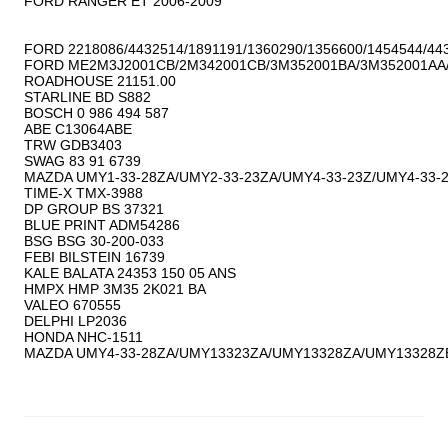
FORD RANGER ET 2006-2009

FORD 2218086/4432514/1891191/1360290/1356600/1454544/443
FORD ME2M3J2001CB/2M342001CB/3M352001BA/3M352001AA/
ROADHOUSE 21151.00

STARLINE BD S882

BOSCH 0 986 494 587

ABE C13064ABE

TRW GDB3403

SWAG 83 91 6739

MAZDA UMY1-33-28ZA/UMY2-33-23ZA/UMY4-33-23Z/UMY4-33-28
TIME-X TMX-3988

DP GROUP BS 37321

BLUE PRINT ADM54286

BSG BSG 30-200-033

FEBI BILSTEIN 16739

KALE BALATA 24353 150 05 ANS

HMPX HMP 3M35 2K021 BA

VALEO 670555

DELPHI LP2036

HONDA NHC-1511
