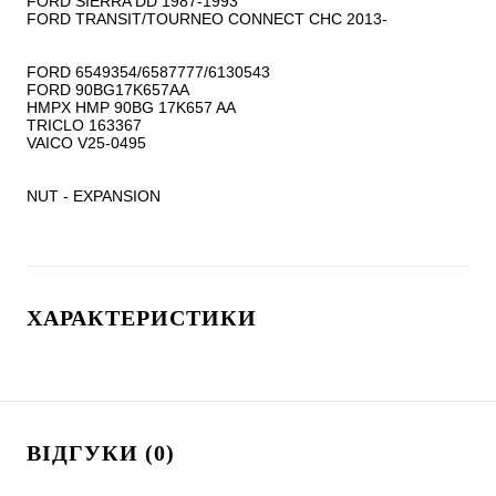
FORD SIERRA DD 1987-1993

FORD TRANSIT/TOURNEO CONNECT CHC 2013-

FORD 6549354/6587777/6130543

FORD 90BG17K657AA

HMPX HMP 90BG 17K657 AA

TRICLO 163367

VAICO V25-0495

NUT - EXPANSION
ХАРАКТЕРИСТИКИ
ВІДГУКИ (0)