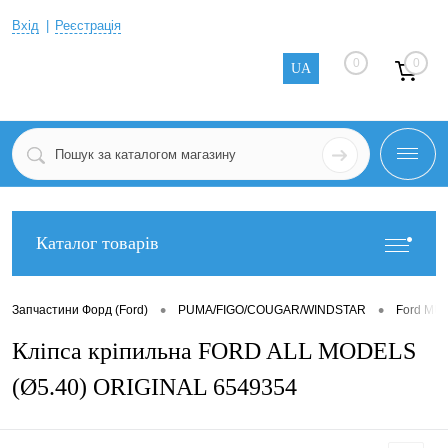
Вхід
Реєстрація
0
0
UA
Каталог товарів
•
•
Запчастини Форд (Ford)
PUMA/FIGO/COUGAR/WINDSTAR
Ford MU
Кліпса кріпильна FORD ALL MODELS
(Ø5.40) ORIGINAL 6549354