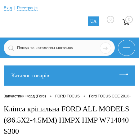
Вхід
Реєстрація
0
0
UA
Каталог товарів
•
•
•
Запчастини Форд (Ford)
FORD FOCUS
Ford FOCUS CGE 2018-
Кліпса кріпильна FORD ALL MODELS
(Ø6.5X2-4.5MM) HMPX HMP W714040
S300