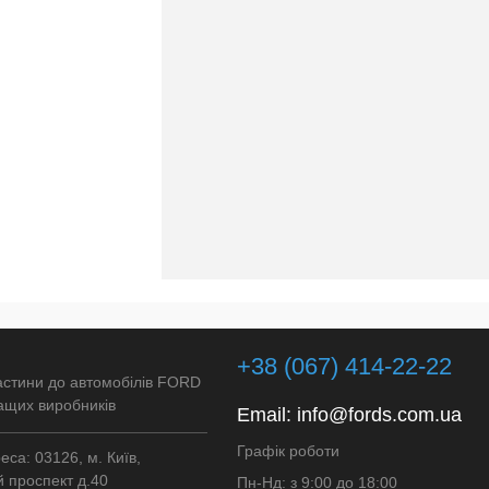
+38 (067) 414-22-22
астини до автомобілів FORD
ащих виробників
Email:
info@fords.com.ua
Графік роботи
са: 03126, м. Київ,
 проспект д.40
Пн-Нд: з 9:00 до 18:00