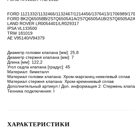
FORD 1121332/1132466/1132467/1214456/1376413/1706989/170
FORD BK2Q6505BB/2S7Q6505A1A/2S7Q6505A1B/2S7Q6505A2A
LAND ROVER LR0054401/LR029317

IPSA VL133500

TRW 181019

AE V95140/V94379

Диаметр головки клапана [мм]: 25,8

Диаметр стержня клапана [мм]: 7

Длина [мм]: 122,2

Угол седла клапана [градус]: 45

Материал: биметалл

Материал головки клапана: Хром-марганец-никелевый сплав

Материал стержня клапана: Хром-кремниевый сплав

Дополнительный артикул / Доп. информация 2: Стержень клап
Техника подключения: I
ХАРАКТЕРИСТИКИ