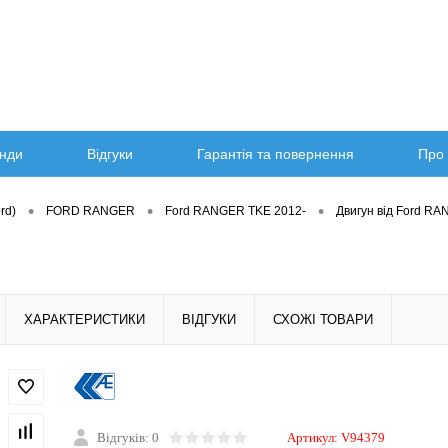
нди
Відгуки
Гарантія та повернення
Про 
•
•
•
rd)
FORD RANGER
Ford RANGER TKE 2012-
Двигун від Ford R
ХАРАКТЕРИСТИКИ
ВІДГУКИ
СХОЖІ ТОВАРИ
Відгуків: 0
Артикул:
V94379