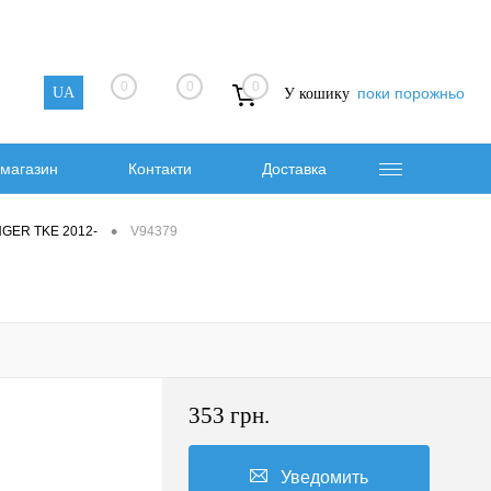
0
0
0
UA
поки порожньо
У кошику
магазин
Контакти
Доставка
•
ANGER TKE 2012-
V94379
353 грн.
Уведомить