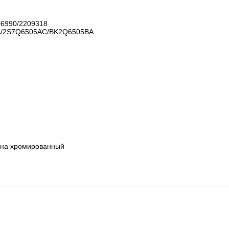
6990/2209318

/2S7Q6505AC/BK2Q6505BA

ана хромированный
