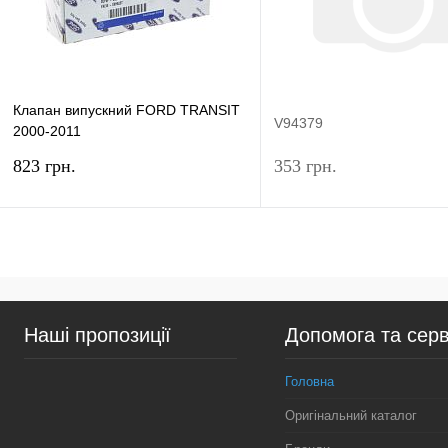
Клапан випускний FORD TRANSIT
V94379
2000-2011
(2.0TDCI/2.2TDCI/2.4TDCI/3.2TDCI)
823 грн.
353 грн.
ORIGINAL
У кошик
Підп
Купити в 1 клік
Порівняння
Купити в 1 клік
Пор
Наші пропозиції
Допомога та серв
У вибране
У наявності
У вибране
Нед
Головна
Оригінальний каталог