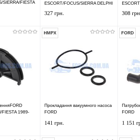
/SIERRA/FIESTA
ESCORT/FOCUS/SIERRA DELPHI
ESCORT
327 грн.
308 грн
HMPX
FORD
У кошик
У кошик
лік
Порівняння
Купити в 1 клік
Порівняння
Купит
У наявності
У вибране
У наявності
У виб
ленняFORD
Прокладання вакуумного насоса
Патрубок
FIESTA 1989-
FORD
FORD
 BSG
CONNECT/FOCUS/MONDEO/FIESTA
FIESTA
141 грн.
1 151 г
2002-2013 (1.8TDCI SET) HMPX
1993-20