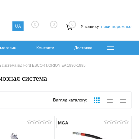
0
0
0
UA
поки порожньо
У кошику
магазин
Контакти
Доставка
а система від Ford ESCORT/ORION EA 1990-1995
озная система
Вигляд каталогу:
MGA