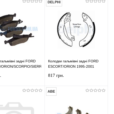
DELPHI
У кошик
У кошик
и в 1 клік
Порівняння
Купити в 1 клік
Порівняння
ране
У наявності
У вибране
У наявності
гальмівні задні FORD
Колодки гальмівні задні FORD
/ORION/SCORPIO/SIERRA
ESCORT/ORION 1995-2001
95 ABS
DELPHI
.
817 грн.
ABE
У кошик
У кошик
и в 1 клік
Порівняння
Купити в 1 клік
Порівняння