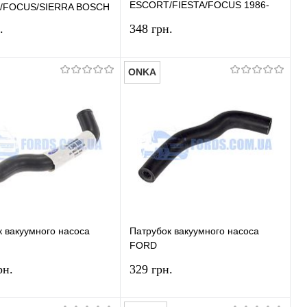
ESCORT/FIESTA/FOCUS 1986-
/FOCUS/SIERRA BOSCH
2005 BOSCH
.
348 грн.
ONKA
У кошик
У кошик
и в 1 клік
Порівняння
Купити в 1 клік
Порівняння
ране
У наявності
У вибране
У наявності
 вакуумного насоса
Патрубок вакуумного насоса
FORD
/FOCUS/ESCORT/MONDEO
FIESTA/FOCUS/ESCORT/MONDEO
рн.
329 грн.
01 (1.8TDCi) ORIGINAL
1993-2001 (1.8TDCi) ONKA