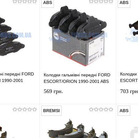
ABS
ABS
У кошик
У кошик
лік
Порівняння
Купити в 1 клік
Порівняння
Купит
У наявності
У вибране
У наявності
У виб
вні передні FORD
Колодки 
Колодки гальмівні передні FORD
 1990-2001
ESCORT
ESCORT/ORION 1990-2001 ABS
1982-19
569 грн.
703 грн
BREMSI
ABS
У кошик
У кошик
лік
Порівняння
Купити в 1 клік
Порівняння
Купит