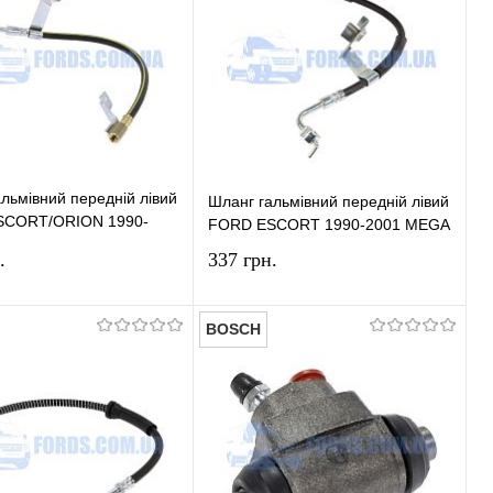
льмівний передній лівий
Шланг гальмівний передній лівий
SCORT/ORION 1990-
FORD ESCORT 1990-2001 MEGA
ES
.
337 грн.
BOSCH
У кошик
У кошик
и в 1 клік
Порівняння
Купити в 1 клік
Порівняння
ране
У наявності
У вибране
У наявності