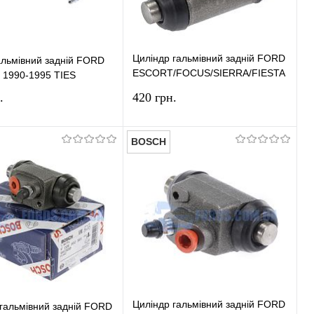
Циліндр гальмівний задній FORD
альмівний задній FORD
ESCORT/FOCUS/SIERRA/FIESTA
1990-1995 TIES
BOSCH
.
420 грн.
BOSCH
У кошик
У кошик
и в 1 клік
Порівняння
Купити в 1 клік
Порівняння
ране
У наявності
У вибране
У наявності
Циліндр гальмівний задній FORD
гальмівний задній FORD