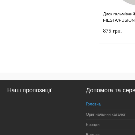
Диск гальмівни
FIESTA/FUSIO
1989-2012 (Ø2
875 грн.
Купити в 1 к
У вибране
Наші пропозиції
Допомога та серв
Головна
Оригінальний каталог
Бренди
Відгуки