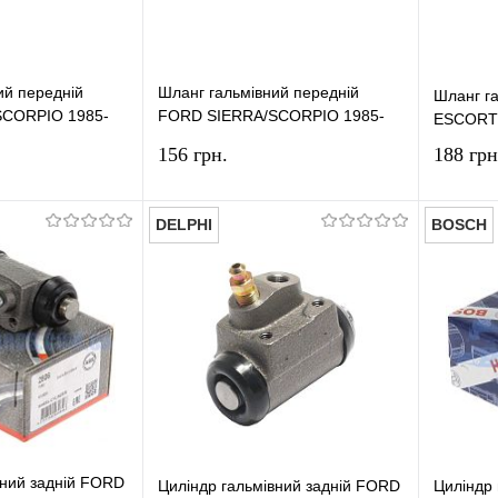
ий передній
Шланг гальмівний передній
Шланг г
SCORPIO 1985-
FORD SIERRA/SCORPIO 1985-
ESCORT 
1994 DP GROUP
156 грн.
188 грн
DELPHI
BOSCH
У кошик
У кошик
лік
Порівняння
Купити в 1 клік
Порівняння
Купит
У наявності
У вибране
У наявності
У виб
вний задній FORD
Циліндр гальмівний задній FORD
Циліндр 