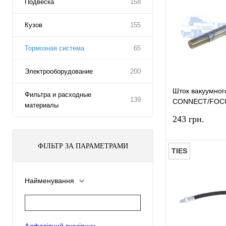
Подвеска
158
Кузов
155
Тормозная система
65
Электрооборудование
200
Шток вакуумног
Фильтра и расходные
139
CONNECT/FOC
материалы
BSG
243 грн.
ФІЛЬТР ЗА ПАРАМЕТРАМИ
TIES
Найменування
Купити в 1 к
У вибране
Алфавітний вказівник