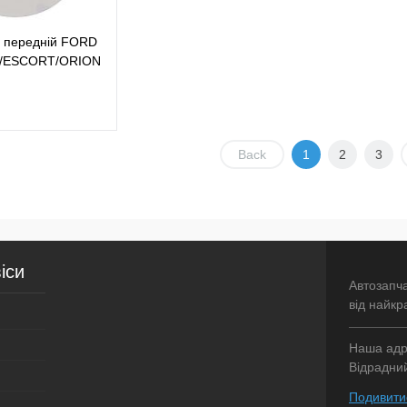
й передній FORD
N/ESCORT/ORION
40MM 1ШТ) ABS
Back
1
2
3
У кошик
лік
Порівняння
У наявності
іси
Автозапч
від найкр
Наша адре
Відрадний
Подивитис