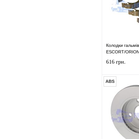
У вибране
Колодки гальмі
ESCORT/ORION 
616 грн.
ABS
Купити в 1 к
У вибране