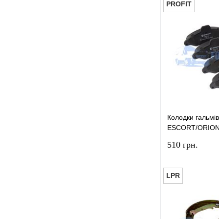
PROFIT
Шланг гальмівний задній
(3)
Шланг гальмівний передній
(2)
Купити в 1 к
Шланг гальмівний передній
У вибране
лівий
(6)
Шланг гальмівний передній
правий
(4)
Шток вакуумного насосу
(1)
Колодки гальмі
ESCORT/ORION
PROFIT
510 грн.
LPR
Купити в 1 к