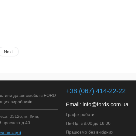
Next
+38 (067) 414-22-22
астини до автомобілів FORD
ащих виробників
Email:
info@fords.com.ua
Графік роботи
са: 03126, м. Київ,
 проспект д.40
Пн-Нд: з 9:00 до 18:00
Працюємо без вихідних
я на карті