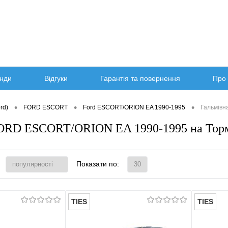
нди
Відгуки
Гарантія та повернення
Про 
•
•
•
rd)
FORD ESCORT
Ford ESCORT/ORION EA 1990-1995
Гальмівн
ORD ESCORT/ORION EA 1990-1995 на Торм
Показати по:
TIES
TIES