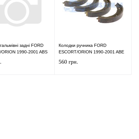
ране
У наявності
У вибране
У наявності
гальмівні задні FORD
Колодки ручника FORD
ORION 1990-2001 ABS
ESCORT/ORION 1990-2001 ABE
.
560 грн.
У кошик
У кошик
и в 1 клік
Порівняння
Купити в 1 клік
Порівняння
ране
У наявності
У вибране
У наявності