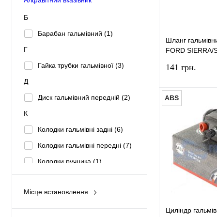
Б
Барабан гальмівний
(1)
Шланг гальмівн
Г
FORD SIERRA/
1994 TIES
Гайка трубки гальмівної
(3)
141 грн.
Д
Диск гальмівний передній
(2)
ABS
К
Колодки гальмівні задні
(6)
Купити в 1 к
Колодки гальмівні передні
(7)
У вибране
Колодки ручника
(1)
Кришка бачка гальмівної
рідини
(1)
Місце встановлення
Двигун
(14)
Н
Циліндр гальмі