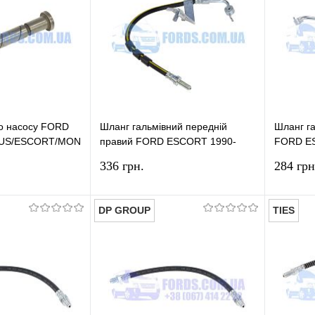
о насосу FORD
Шланг гальмівний передній
Шланг га
US/ESCORT/MONDEO/FIESTA
правий FORD ESCORT 1990-
FORD E
2001 TIES
2001 TI
336 грн.
284 грн
DP GROUP
TIES
У кошик
У кошик
лік
Порівняння
Купити в 1 клік
Порівняння
Купит
У наявності
У вибране
У наявності
У виб