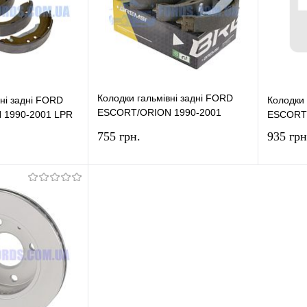
У наявності
У вибране
У наявності
У виб
Колодки гальмівні задні FORD
вні задні FORD
Колодки 
ESCORT/ORION 1990-2001
1990-2001 LPR
ESCORT/
BREMSI
755 грн.
935 грн
У кошик
У кошик
лік
Порівняння
Купити в 1 клік
Порівняння
Купит
У наявності
У вибране
У наявності
У виб