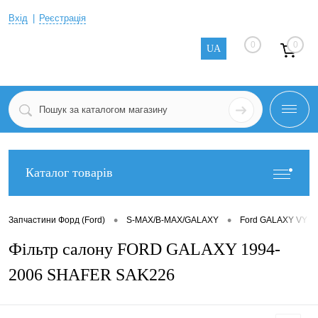
Вхід
Реєстрація
0
0
UA
Каталог товарів
•
•
Запчастини Форд (Ford)
S-MAX/B-MAX/GALAXY
Ford GALAXY VY 2
Фільтр салону FORD GALAXY 1994-
2006 SHAFER SAK226