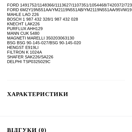
FORD 1491752/1148366/1113627/1107351/1054468/7420372/723
FORD 6M2Y19N551AA/YM2119N551AB/YM2119N551AA/95VW19
MAHLE LAO 226

BOSCH 1 987 432 328/1 987 432 028

KNECHT LAK226

PURFLUX AHH129

MANN CUK 5480

MAGNETI MARELLI 350203063130

BSG BSG 90-145-027/BSG 90-145-020

HENGST E919LI

FILTRON K 1024A

SHAFER SAK226/SA226

ХАРАКТЕРИСТИКИ
ВІДГУКИ (0)