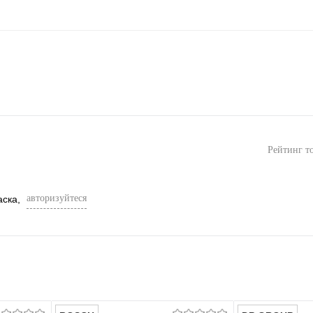
Рейтинг т
авторизуйтеся
аска,