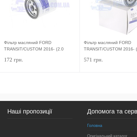
У вибране
У наявності
У вибране
У н
Фільтр масляний FORD
Фільтр масляний FORD
TRANSIT/CUSTOM 2016- (2.0
TRANSIT/CUSTOM 2016- (
ECOBLUE) HMPX
EcoBlue) ORIGINAL
172 грн.
571 грн.
Підписатися
Підп
Купити в 1 клік
Порівняння
Купити в 1 клік
Пор
Наші пропозиції
Допомога та серв
У вибране
Недоступно
У вибране
Нед
Головна
Оригінальний каталог