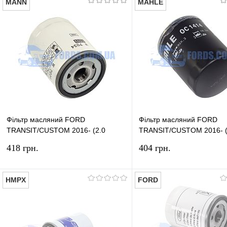
MANN
MAHLE
Фільтр масляний FORD
Фільтр масляний FORD
TRANSIT/CUSTOM 2016- (2.0
TRANSIT/CUSTOM 2016- (
ECOBLUE) MANN
ECOBLUE) MAHLE
418 грн.
404 грн.
HMPX
FORD
У кошик
У ко
Купити в 1 клік
Порівняння
Купити в 1 клік
Пор