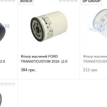
BOSCH
DP GROUP
Фільтр масляний FORD
Фільтр масля
2.0
TRANSIT/CUSTOM 2016- (2.0
TRANSIT/CUST
EcoBlue) BOSCH
ECOBLUE) DP
384 грн.
212 грн.
шик
У кошик
івняння
Купити в 1 клік
Порівняння
Купити в 1 к