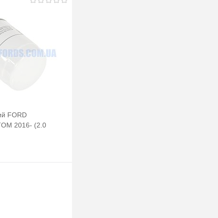
ний FORD
OM 2016- (2.0
 GROUP
Підписатися
лік
Порівняння