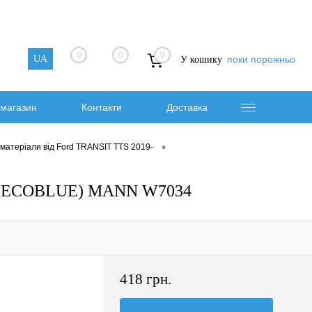
0
0
0
UA
поки порожньо
У кошику
магазин
Контакти
Доставка
•
 матеріали від Ford TRANSIT TTS 2019-
.0 ECOBLUE) MANN W7034
418 грн.