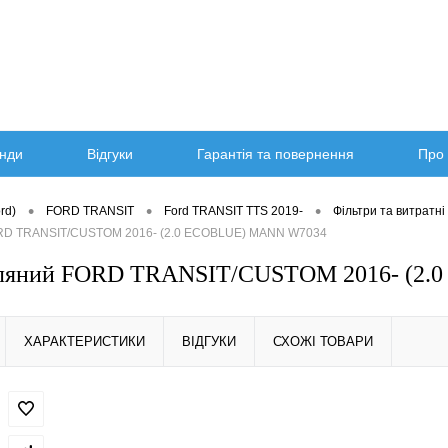
нди
Відгуки
Гарантія та повернення
Про 
•
•
•
rd)
FORD TRANSIT
Ford TRANSIT TTS 2019-
Фільтри та витратні
ORD TRANSIT/CUSTOM 2016- (2.0 ECOBLUE) MANN W7034
сляний FORD TRANSIT/CUSTOM 2016- (2
ХАРАКТЕРИСТИКИ
ВІДГУКИ
СХОЖІ ТОВАРИ