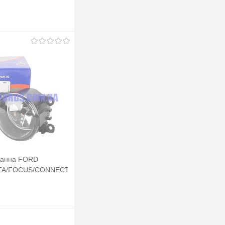
ИНИЙ) DP GROUP
Підписатися
лік
Порівняння
Недоступно
манна FORD
STA/FOCUS/CONNECT
DP GROUP