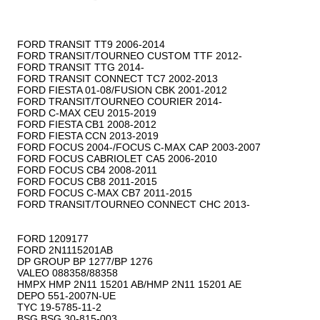
FORD TRANSIT TT9 2006-2014

FORD TRANSIT/TOURNEO CUSTOM TTF 2012-

FORD TRANSIT TTG 2014-

FORD TRANSIT CONNECT TC7 2002-2013

FORD FIESTA 01-08/FUSION CBK 2001-2012

FORD TRANSIT/TOURNEO COURIER 2014-

FORD C-MAX CEU 2015-2019

FORD FIESTA CB1 2008-2012

FORD FIESTA CCN 2013-2019

FORD FOCUS 2004-/FOCUS C-MAX CAP 2003-2007

FORD FOCUS CABRIOLET CA5 2006-2010

FORD FOCUS CB4 2008-2011

FORD FOCUS CB8 2011-2015

FORD FOCUS C-MAX CB7 2011-2015

FORD TRANSIT/TOURNEO CONNECT CHC 2013-

FORD 1209177

FORD 2N1115201AB

DP GROUP BP 1277/BP 1276

VALEO 088358/88358

HMPX HMP 2N11 15201 AB/HMP 2N11 15201 AE

DEPO 551-2007N-UE

TYC 19-5785-11-2

BSG BSG 30-815-003
