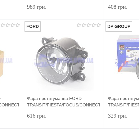
2002- (H11) VALEO
2002- (LED С
989 грн.
408 грн.
FORD
DP GROUP
шик
Підписатися
івняння
Купити в 1 клік
Порівняння
Купити в 1 к
аявності
У вибране
Недоступно
У вибране
D
Фара протитуманна FORD
Фара протиту
/CONNECT
TRANSIT/FIESTA/FOCUS/CONNECT
TRANSIT/FIE
2002- (H11) ORIGINAL
2002- (H11) 
616 грн.
329 грн.