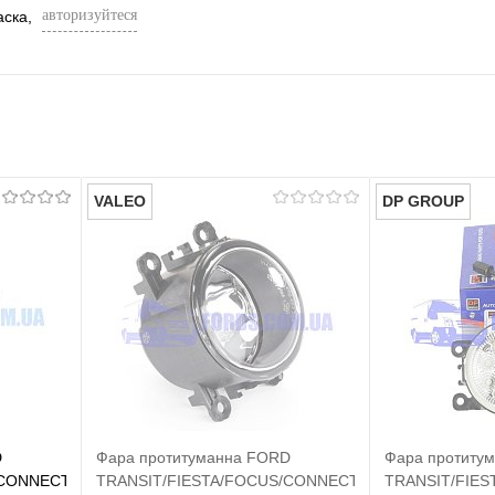
авторизуйтеся
аска,
VALEO
DP GROUP
D
Фара протитуманна FORD
Фара протиту
/CONNECT
TRANSIT/FIESTA/FOCUS/CONNECT
TRANSIT/FIE