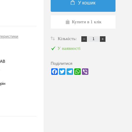
У кошик
Купити в 1 клік
теристики
Кількість:
У наявності
1AB
Поділитися
Facebook
Twitter
Telegram
WhatsApp
Viber
рін