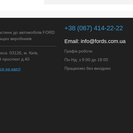
Підписатися
лік
Порівняння
+38 (067) 414-22-22
Недоступно
астини до автомобілів FORD
ащих виробників
Email:
info@fords.com.ua
Графік роботи
са: 03126, м. Київ,
 проспект д.40
Пн-Нд: з 9:00 до 18:00
Працюємо без вихідних
я на карті