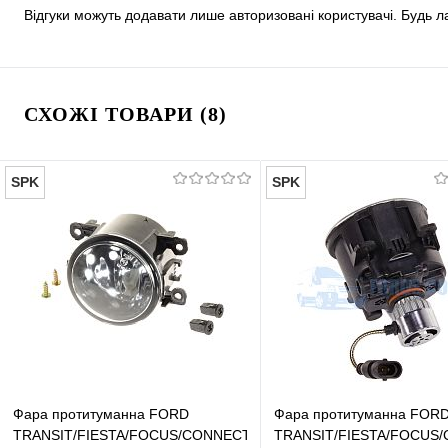
Відгуки можуть додавати лише авторизовані користувачі. Будь л
СХОЖІ ТОВАРИ (8)
SPK
SPK
Фара протитуманна FORD
Фара протитуманна FOR
TRANSIT/FIESTA/FOCUS/CONNECT
TRANSIT/FIESTA/FOCUS