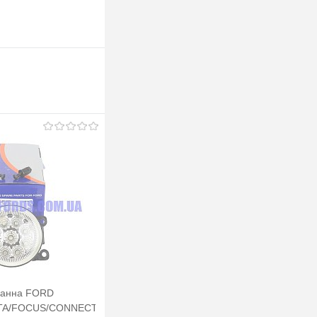
манна FORD
STA/FOCUS/CONNECT