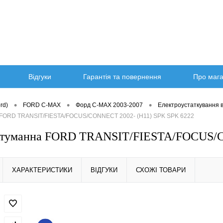
Відгуки
Гарантія та повернення
Про маг
•
•
•
rd)
FORD C-MAX
Форд C-MAX 2003-2007
Електроустаткування 
 FORD TRANSIT/FIESTA/FOCUS/CONNECT 2002- (H11) SPK SPK 6222
итуманна FORD TRANSIT/FIESTA/FOCUS/C
ХАРАКТЕРИСТИКИ
ВІДГУКИ
СХОЖІ ТОВАРИ