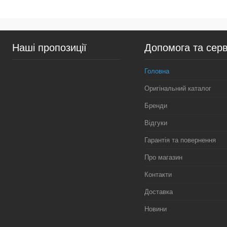
Підписатися
Підп
Купити в 1 клік
Порівняння
Купити в 1 клік
Пор
Наші пропозиції
Допомога та серв
У вибране
Недоступно
У вибране
Нед
Головна
Оригінальний каталог
Бренди
Відгуки
Гарантія та повернення
Про магазин
Контакти
Доставка
Новини