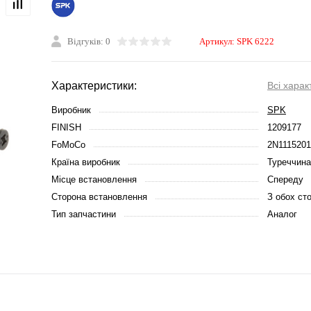
Відгуків: 0
Артикул:
SPK 6222
Характеристики:
Всі харак
Виробник
SPK
FINISH
1209177
FoMoCo
2N111520
Країна виробник
Туреччина
Місце встановлення
Спереду
Сторона встановлення
З обох сто
Тип запчастини
Аналог