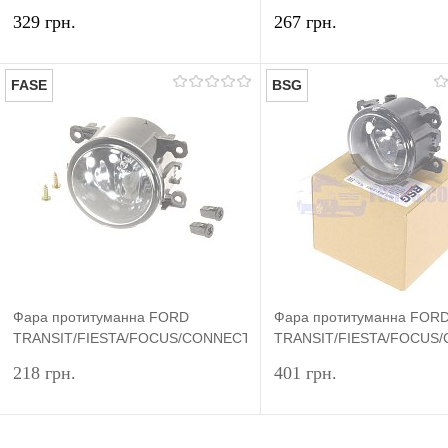
2002- (H11) SPK
2002- (H11 LED) SPK
329 грн.
267 грн.
FASE
BSG
У кошик
У ко
Купити в 1 клік
Порівняння
Купити в 1 клік
Пор
У вибране
У наявності
У вибране
У н
Фара протитуманна FORD
Фара протитуманна FOR
TRANSIT/FIESTA/FOCUS/CONNECT
TRANSIT/FIESTA/FOCUS
2002- (H11) FASE
2002- (H11) BSG
218 грн.
401 грн.