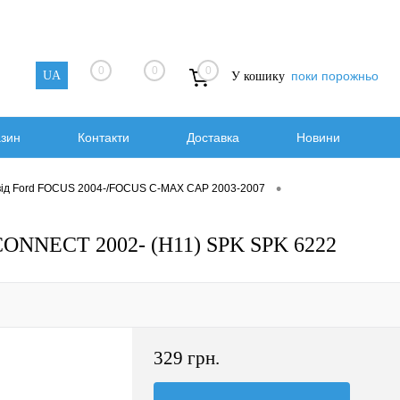
0
0
0
UA
поки порожньо
У кошику
азин
Контакти
Доставка
Новини
•
від Ford FOCUS 2004-/FOCUS C-MAX CAP 2003-2007
ONNECT 2002- (H11) SPK SPK 6222
329 грн.