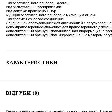
Тип осветительного прибора: Галоген

Вид эксплуатации: электрический

Вид допуска: проверено E-Typ

Функция осветительного прибора: с мигающим огнем

Тип сборки: Резьбовое соединение

Оснащение / оборудование: Для автомобилей с регулированием 
Лево-/правостороннее движение: для правостороннего движени
Дополнительный артикул / Дополнительная информация: с эле
Дополнительный артикул / Доп. информация 2: с мотором регу
ХАРАКТЕРИСТИКИ
ВІДГУКИ (0)
Відгуки можуть додавати лише авторизовані користувачі. Будь л