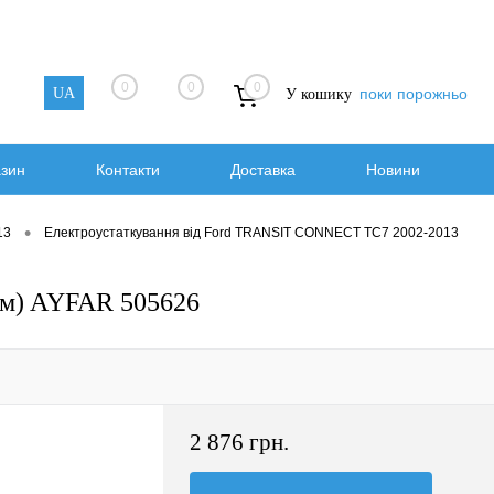
0
0
0
UA
поки порожньо
У кошику
азин
Контакти
Доставка
Новини
•
13
Електроустаткування від Ford TRANSIT CONNECT TC7 2002-2013
м) AYFAR 505626
2 876 грн.