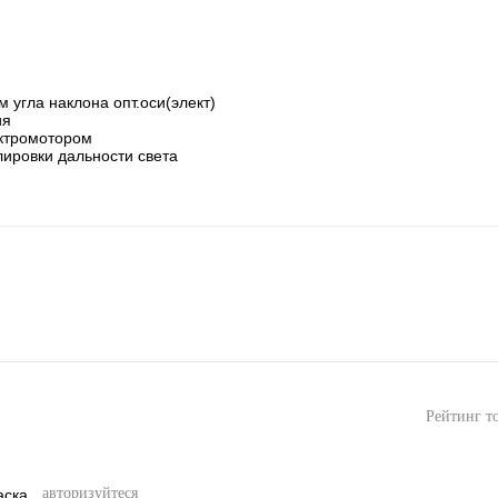
угла наклона опт.оси(элект)

я

ктромотором

лировки дальности света
Рейтинг т
авторизуйтеся
аска,