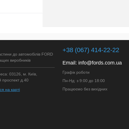
Підписатися
лік
Порівняння
+38 (067) 414-22-22
Недоступно
астини до автомобілів FORD
ащих виробників
Email:
info@fords.com.ua
Графік роботи
са: 03126, м. Київ,
 проспект д.40
Пн-Нд: з 9:00 до 18:00
Працюємо без вихідних
я на карті