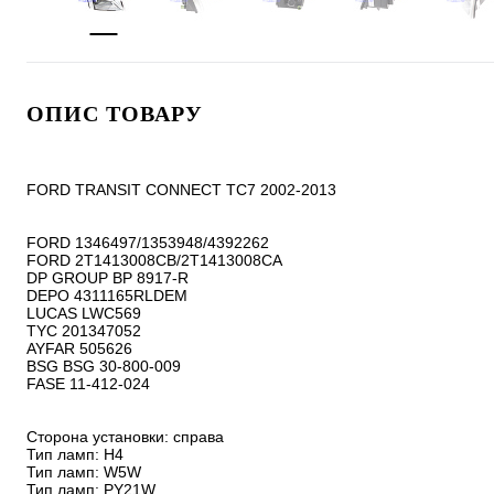
ОПИС ТОВАРУ
FORD TRANSIT CONNECT TC7 2002-2013

FORD 1346497/1353948/4392262

FORD 2T1413008CB/2T1413008CA

DP GROUP BP 8917-R

DEPO 4311165RLDEM

LUCAS LWC569

TYC 201347052

AYFAR 505626

BSG BSG 30-800-009

FASE 11-412-024

Сторона установки: справа

Тип ламп: H4

Тип ламп: W5W

Тип ламп: PY21W
