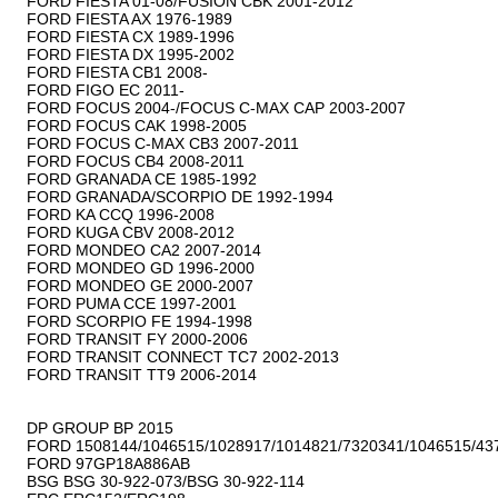
FORD FIESTA 01-08/FUSION CBK 2001-2012

FORD FIESTA AX 1976-1989

FORD FIESTA CX 1989-1996

FORD FIESTA DX 1995-2002

FORD FIESTA CB1 2008-

FORD FIGO EC 2011-

FORD FOCUS 2004-/FOCUS C-MAX CAP 2003-2007

FORD FOCUS CAK 1998-2005

FORD FOCUS C-MAX CB3 2007-2011

FORD FOCUS CB4 2008-2011

FORD GRANADA CE 1985-1992

FORD GRANADA/SCORPIO DE 1992-1994

FORD KA CCQ 1996-2008

FORD KUGA CBV 2008-2012

FORD MONDEO CA2 2007-2014

FORD MONDEO GD 1996-2000

FORD MONDEO GE 2000-2007

FORD PUMA CCE 1997-2001

FORD SCORPIO FE 1994-1998

FORD TRANSIT FY 2000-2006

FORD TRANSIT CONNECT TC7 2002-2013

FORD TRANSIT TT9 2006-2014

DP GROUP BP 2015

FORD 1508144/1046515/1028917/1014821/7320341/1046515/437
FORD 97GP18A886AB

BSG BSG 30-922-073/BSG 30-922-114
