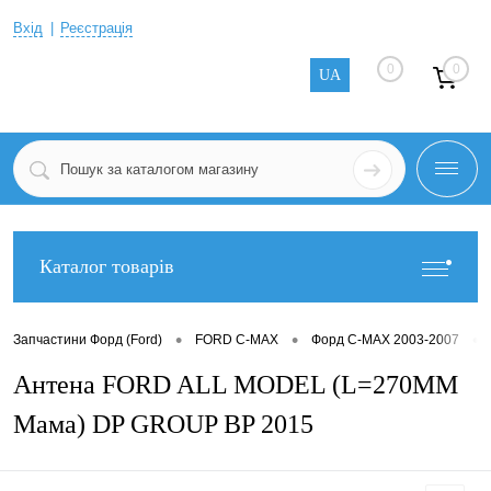
Вхід
Реєстрація
0
0
UA
Каталог товарів
•
•
•
Запчастини Форд (Ford)
FORD C-MAX
Форд C-MAX 2003-2007
Антена FORD ALL MODEL (L=270MM
Мама) DP GROUP BP 2015