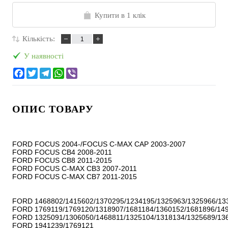
Купити в 1 клік
Кількість:
У наявності
ОПИС ТОВАРУ
FORD FOCUS 2004-/FOCUS C-MAX CAP 2003-2007

FORD FOCUS CB4 2008-2011

FORD FOCUS CB8 2011-2015

FORD FOCUS C-MAX CB3 2007-2011

FORD FOCUS C-MAX CB7 2011-2015

FORD 1468802/1415602/1370295/1234195/1325963/1325966/133
FORD 1769119/1769120/1318907/1681184/1360152/1681896/149
FORD 1325091/1306050/1468811/1325104/1318134/1325689/136
FORD 1941239/1769121
