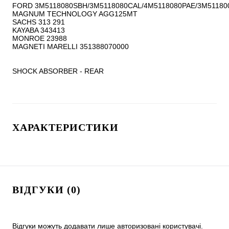
FORD 3M5118080SBH/3M5118080CAL/4M5118080PAE/3M51180
MAGNUM TECHNOLOGY AGG125MT

SACHS 313 291

KAYABA 343413

MONROE 23988

MAGNETI MARELLI 351388070000

SHOCK ABSORBER - REAR
ХАРАКТЕРИСТИКИ
ВІДГУКИ (0)
Відгуки можуть додавати лише авторизовані користувачі.