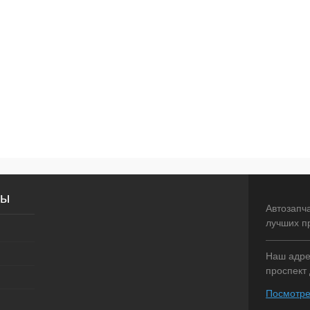
сы
Автозапч
лучших п
Наш адрес
проспект 
Посмотре