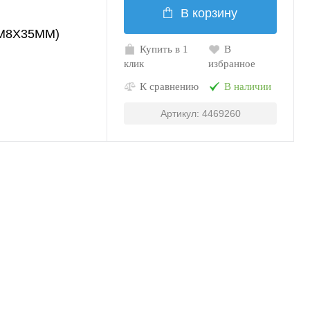
В корзину
(M8X35MM)
Купить в 1
В
клик
избранное
К сравнению
В наличии
Артикул: 4469260