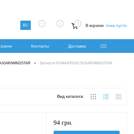
0
0
0
RU
пока пусто
В корзине
газине
Контакты
Доставка
•
COUGAR/WINDSTAR
Запчасти PUMA/FIGO/COUGAR/WINDSTAR
Вид каталога:
94 грн.