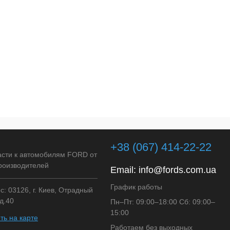
+38 (067) 414-22-22
асти к автомобилям FORD от
роизводителей
Email:
info@fords.com.ua
График работы
: 03126, г. Киев, Отрадный
д.40
Пн–Пт: 09:00–18:00 Сб: 09:00–
15:00
ть на карте
Работаем без выходных