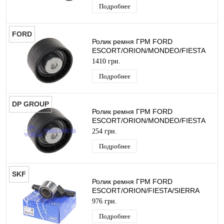
Подробнее
FORD
Ролик ремня ГРМ FORD
ESCORT/ORION/MONDEO/FIESTA
1990-2000 ORIGINAL
1410 грн.
Подробнее
DP GROUP
Ролик ремня ГРМ FORD
ESCORT/ORION/MONDEO/FIESTA
1990-2000 DP GROUP
254 грн.
Подробнее
SKF
Ролик ремня ГРМ FORD
ESCORT/ORION/FIESTA/SIERRA
(1.4/1.6 CVH) SKF
976 грн.
Подробнее