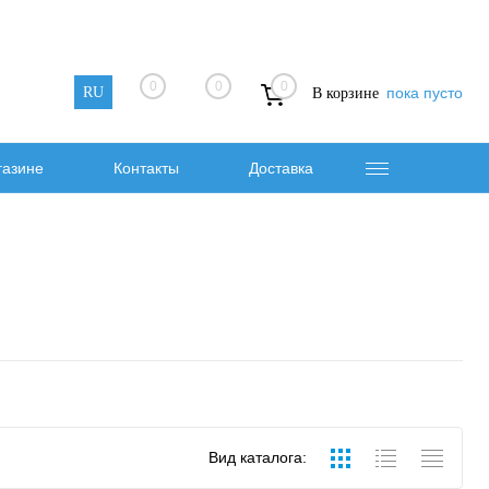
0
0
0
RU
пока пусто
В корзине
газине
Контакты
Доставка
Вид каталога: