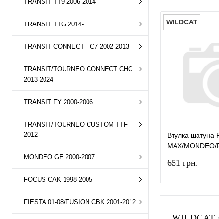
TRANSIT TT9 2006-2014
WILDCAT
TRANSIT TTG 2014-
TRANSIT CONNECT TC7 2002-2013
TRANSIT/TOURNEO CONNECT CHC
2013-2024
TRANSIT FY 2000-2006
TRANSIT/TOURNEO CUSTOM TTF
2012-
Втулка шатуна
MAX/MONDEO/F
2003-2019 (1.6
MONDEO GE 2000-2007
651 грн.
WILDCAT
FOCUS CAK 1998-2005
FIESTA 01-08/FUSION CBK 2001-2012
WILDCAT 