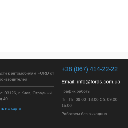
+38 (067) 414-22-22
асти к автомобилям FORD от
роизводителей
Email:
info@fords.com.ua
График работы
: 03126, г. Киев, Отрадный
д.40
Пн–Пт: 09:00–18:00 Сб: 09:00–
15:00
ть на карте
Работаем без выходных