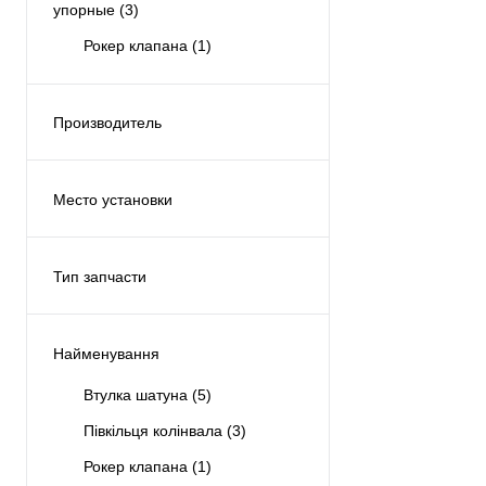
упорные
(3)
Рокер клапана
(1)
Производитель
WILDCAT
(9)
Место установки
Двигатель
(9)
Тип запчасти
Аналог
(9)
Найменування
Втулка шатуна
(5)
Півкільця колінвала
(3)
Рокер клапана
(1)