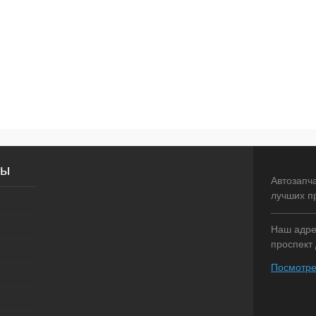
сы
Автозапч
лучших п
Наш адрес
проспект 
Посмотре