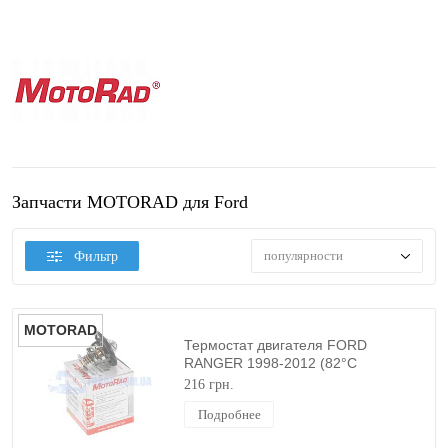
Запчасти MOTORAD для Ford
популярности
Фильтр
MOTORAD
Термостат двигателя FORD
RANGER 1998-2012 (82°С
2.5TDI/2.5TDСI/3.0TDСI) MOTORAD
216 грн.
Подробнее