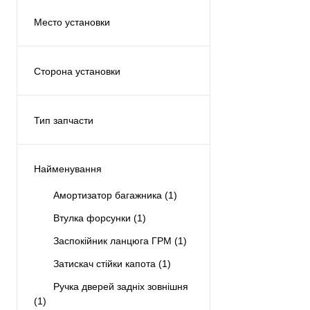
Место установки
Двигатель
(3)
Сзади
(2)
Сторона установки
Спереди
(1)
Правая
(1)
С обеих сторон
(1)
Тип запчасти
Аналог
(6)
Найменування
Амортизатор багажника
(1)
Втулка форсунки
(1)
Заспокійник ланцюга ГРМ
(1)
Затискач стійки капота
(1)
Ручка дверей задніх зовнішня
(1)