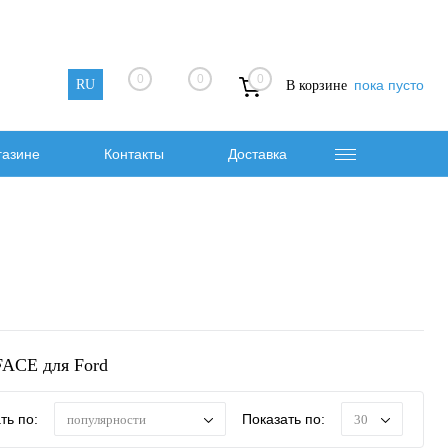
0
0
0
RU
пока пусто
В корзине
газине
Контакты
Доставка
FACE для Ford
ть по:
Показать по:
популярности
30