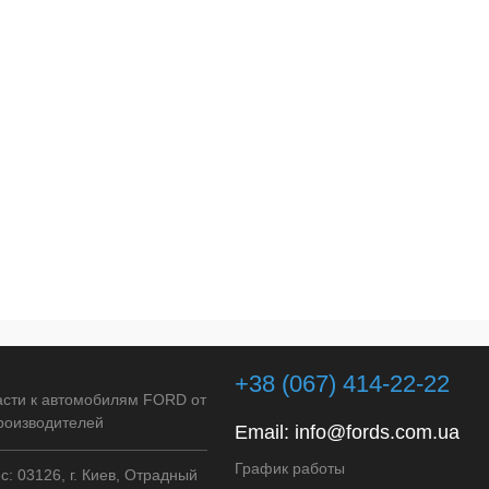
+38 (067) 414-22-22
асти к автомобилям FORD от
роизводителей
Email:
info@fords.com.ua
График работы
: 03126, г. Киев, Отрадный