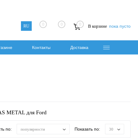
0
0
0
RU
пока пусто
В корзине
газине
Контакты
Доставка
AS METAL для Ford
ть по:
Показать по:
популярности
30