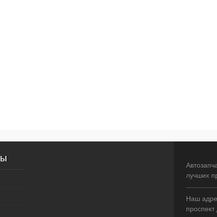
сы
Автозапч
лучших п
Наш адрес
проспект 