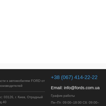
+38 (067) 414-22-22
асти к автомобилям FORD от
роизводителей
Email:
info@fords.com.ua
График работы
: 03126, г. Киев, Отрадный
д.40
Пн–Пт: 09:00–18:00 Сб: 09:00–