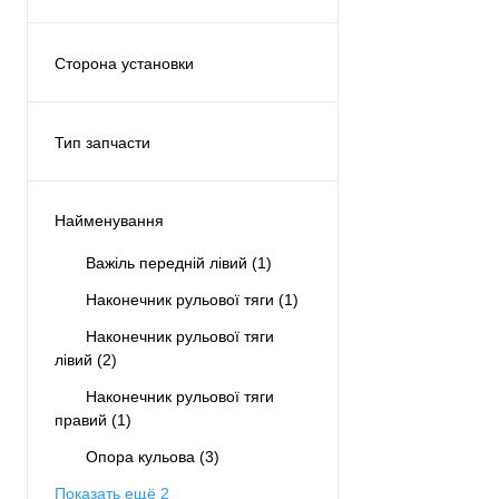
Двигатель
(2)
Рулевая рейка
(3)
Сторона установки
Спереди
(7)
Левая
(3)
Правая
(1)
Тип запчасти
С обеих сторон
(6)
Аналог
(12)
Найменування
Важіль передній лівий
(1)
Наконечник рульової тяги
(1)
Наконечник рульової тяги
лівий
(2)
Наконечник рульової тяги
правий
(1)
Опора кульова
(3)
Показать ещё 2