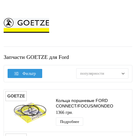
Запчасти GOETZE для Ford
популярности
Фильтр
GOETZE
Кольца поршневые FORD
CONNECT/FOCUS/MONDEO
(1.8TDCI Ø82.50 1.75X2.0X2.0 1ШТ)
1366 грн.
GOETZE
Подробнее