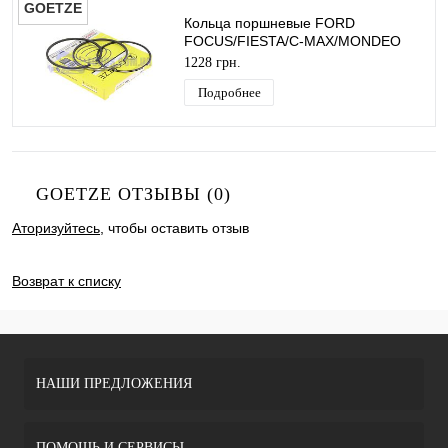
GOETZE
Кольца поршневые FORD
FOCUS/FIESTA/C-MAX/MONDEO
2011-2015 (1.6TDCI 95PS/115PS
1228 грн.
2.5/1.95/2 Ø75) GOETZE
Подробнее
GOETZE ОТЗЫВЫ (0)
Аторизуйтесь
, чтобы оставить отзыв
ДОБАВИТЬ ОТЗЫВ
Возврат к списку
НАШИ ПРЕДЛОЖЕНИЯ
ПОМОЩЬ И СЕРВИСЫ