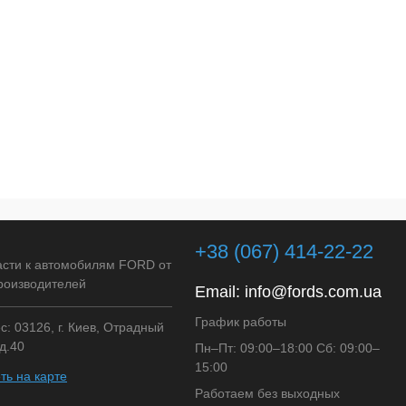
+38 (067) 414-22-22
асти к автомобилям FORD от
роизводителей
Email:
info@fords.com.ua
График работы
: 03126, г. Киев, Отрадный
д.40
Пн–Пт: 09:00–18:00 Сб: 09:00–
15:00
ть на карте
Работаем без выходных