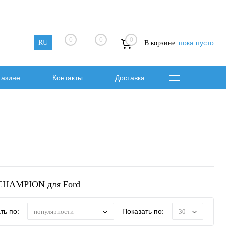
0
0
0
RU
пока пусто
В корзине
газине
Контакты
Доставка
 CHAMPION для Ford
ть по:
Показать по:
популярности
30