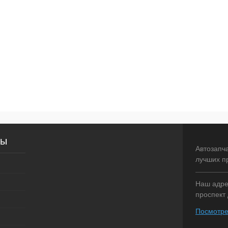
сы
Автозапч
лучших п
Наш адрес
проспект 
Посмотре