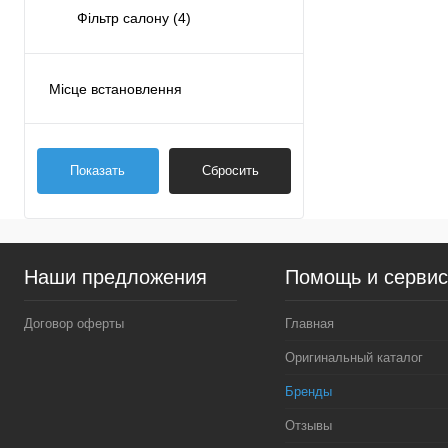
Фільтр салону
(4)
Місце встановлення
Двигун
(5)
Паливна система
(3)
Показать
Сбросить
Салон
(1)
Спереду
(1)
Наши предложения
Помощь и серви
Договор оферты
Главная
Оригинальный каталог
Бренды
Отзывы