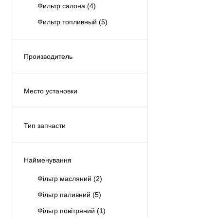
Фильтр салона
(4)
Фильтр топливный
(5)
Производитель
CHAMPION
(12)
Место установки
(1)
Двигатель
(5)
Тип запчасти
Салон
(1)
Оригинал
(3)
Спереди
(1)
Аналог
(9)
Найменування
Топливная система
(3)
Фільтр масляний
(2)
Фільтр паливний
(5)
Фільтр повітряний
(1)