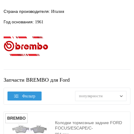
Страна производителя:
Италия
Год основания:
1961
Запчасти BREMBO для Ford
популярности
Фильтр
BREMBO
Колодки тормозные задние FORD
FOCUS/ESCAPE/C-
MAX/KUGA/CONNECT 2003-