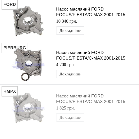
FORD
Насос масляний FORD
FOCUS/FIESTA/C-MAX 2001-2015
(1.4TDCI/1.6TDCI) ORIGINAL
10 340 грн.
Докладніше
PIERBURG
Насос масляний FORD
FOCUS/FIESTA/C-MAX 2001-2015
(1.4TDCI/1.6TDCI) PIERBURG
4 700 грн.
Докладніше
HMPX
Насос масляний FORD
FOCUS/FIESTA/C-MAX 2001-2015
(1.4TDCI/1.6TDCI) HMPX
1 825 грн.
Докладніше