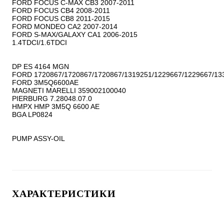
FORD FOCUS C-MAX CB3 2007-2011

FORD FOCUS CB4 2008-2011

FORD FOCUS CB8 2011-2015

FORD MONDEO CA2 2007-2014

FORD S-MAX/GALAXY CA1 2006-2015

1.4TDCI/1.6TDCI

DP ES 4164 MGN

FORD 1720867/1720867/1720867/1319251/1229667/1229667/133
FORD 3M5Q6600AE

MAGNETI MARELLI 359002100040

PIERBURG 7.28048.07.0

HMPX HMP 3M5Q 6600 AE

BGA LP0824

PUMP ASSY-OIL
ХАРАКТЕРИСТИКИ