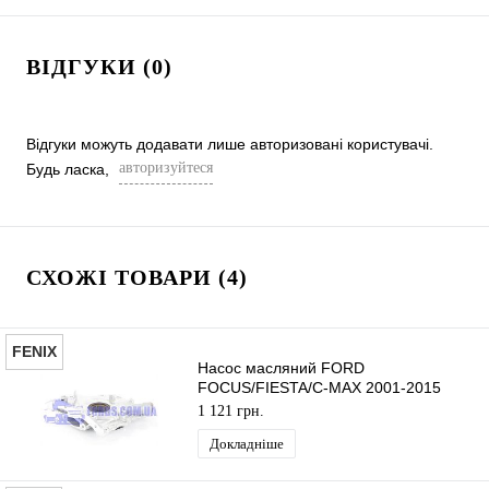
ВІДГУКИ (0)
Відгуки можуть додавати лише авторизовані користувачі.
авторизуйтеся
Будь ласка,
СХОЖІ ТОВАРИ (4)
FENIX
Насос масляний FORD
FOCUS/FIESTA/C-MAX 2001-2015
(1.4TDCI/1.6TDCI) FENIX
1 121 грн.
Докладніше