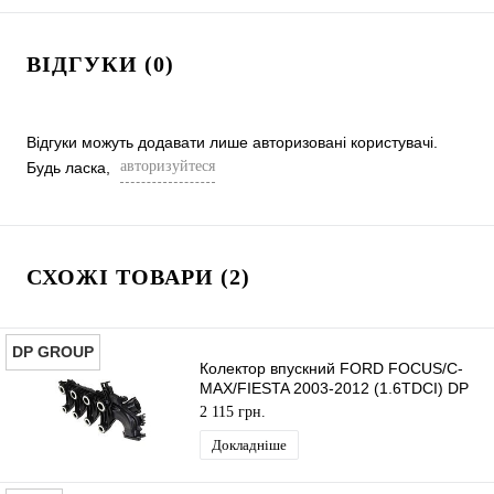
ВІДГУКИ (0)
Відгуки можуть додавати лише авторизовані користувачі.
авторизуйтеся
Будь ласка,
СХОЖІ ТОВАРИ (2)
DP GROUP
Колектор впускний FORD FOCUS/C-
MAX/FIESTA 2003-2012 (1.6TDCI) DP
GROUP
2 115 грн.
Докладніше