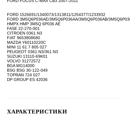
FORD FOCUS C-MAX CB3 2007-2011

FORD 1526691/1340073/1313811/1254377/1233932

FORD 3M5Q6P036AE/3M5Q6P036AA/3M5Q6P036AB/3M5Q6P03
HMPX HMP 3M5Q 6P036 AE

FASE 22-270-001

CITROEN 0361.N3

FIAT 9653808680

MAZDA Y60110220C

MINI 11 61 7 805 027

PEUGEOT 0361.N3/361.N3

SUZUKI 13110-69K01

VOLVO 31272572

BGA MG14000

BSG BSG 30-122-049

TOPRAN 724 027

ХАРАКТЕРИСТИКИ