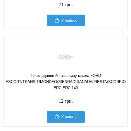
71 грн.
У кошик
Прокладання болта зливу масла FORD
ESCORT/TRANSIT/MONDEO/SIERRA/GRANADA/FIESTA/SCORPIO
ERC ERC 140
12 грн.
У кошик