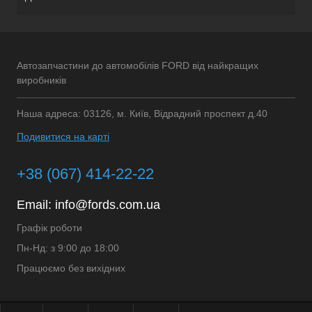
Автозапчастини до автомобілів FORD від найкращих
виробників
Наша адреса: 03126, м. Київ, Відрадний проспект д.40
Подивитися на карті
+38 (067) 414-22-22
Email:
info@fords.com.ua
Графік роботи
Пн-Нд: з 9:00 до 18:00
Працюємо без вихідних