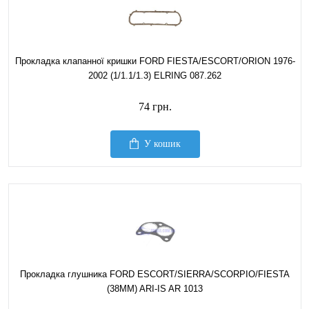
Прокладка клапанної кришки FORD FIESTA/ESCORT/ORION 1976-
2002 (1/1.1/1.3) ELRING 087.262
74 грн.
У кошик
Прокладка глушника FORD ESCORT/SIERRA/SCORPIO/FIESTA
(38MM) ARI-IS AR 1013