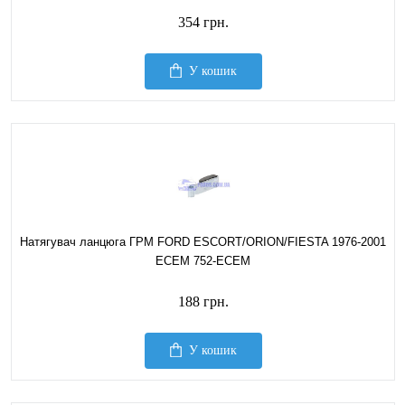
354 грн.
У кошик
Натягувач ланцюга ГРМ FORD ESCORT/ORION/FIESTA 1976-2001
ECEM 752-ECEM
188 грн.
У кошик