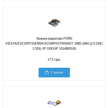
Кришка радіатора FORD
FIESTA/ESCORT/SIERRA/SCORPIO/TRANSIT 1985-1994 (2.0 OHC
2.5DI) JP GROUP 1514800100
173 грн.
У кошик