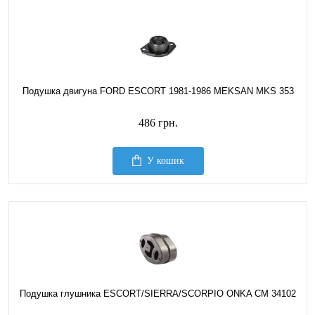
Подушка двигуна FORD ESCORT 1981-1986 MEKSAN MKS 353
486 грн.
У кошик
Подушка глушника ESCORT/SIERRA/SCORPIO ONKA CM 34102