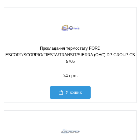
Прокладання термостату FORD
ESCORT/SCORPIO/FIESTA/TRANSIT/SIERRA (OHC) DP GROUP CS
5705
54 грн.
У кошик