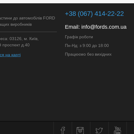
ране
Недоступно
+38 (067) 414-22-22
астини до автомобілів FORD
ащих виробників
Email:
info@fords.com.ua
Графік роботи
са: 03126, м. Київ,
 проспект д.40
Пн-Нд: з 9:00 до 18:00
Працюємо без вихідних
я на карті