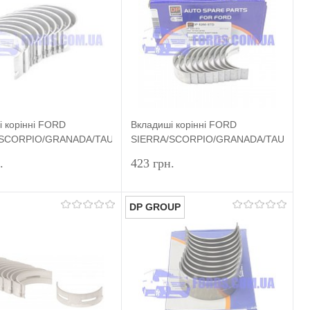
 корінні FORD
Вкладиші корінні FORD
SIERRA
/SCORPIO/GRANADA/TAUNUS/ESCORT
SIERRA/SCORPIO/GRANADA/TAUNUS
 OHC STD) SAHIN
(1.8/2.0 OHC STD) DP GROUP
.
423 грн.
DP GROUP
Підписатися
Підписатися
и в 1 клік
Порівняння
Купити в 1 клік
Порівняння
ране
Недоступно
У вибране
Недоступно