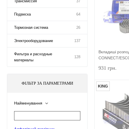
Трансмиссия
37
Подвеска
64
Тормозная система
26
Электрооборудование
137
Вкладиші розпо
Фильтра и расходные
128
CONNECT/ESCO
материалы
(1.8D/TD/TDCI
931 грн.
ФІЛЬТР ЗА ПАРАМЕТРАМИ
KING
Найменування
Купити в 1 к
У вибране
Алфавітний вказівник