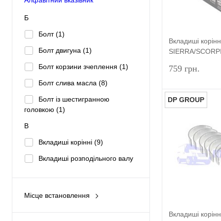
Б
Болт
(1)
Вкладиші корін
Болт двигуна
(1)
SIERRA/SCORP
(1.8/2.0 OHC 0.
Болт корзини зчеплення
(1)
759 грн.
Болт слива масла
(8)
Болт із шестигранною
DP GROUP
головкою
(1)
В
Купити в 1 к
Вкладиші корінні
(9)
У вибране
Вкладиші розподільного валу
(4)
Вкладиші шатунні
(7)
Місце встановлення
Вінець маховика
(3)
Двигун
(134)
Вкладиші корін
Г