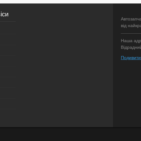
Недоступно
У вибране
Недоступно
У виб
іси
Автозапч
від найкр
Наша адре
Відрадний
Подивитис