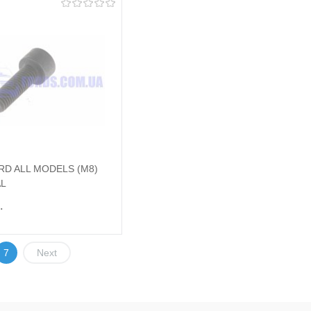
Підписатися
Підписатися
и в 1 клік
Порівняння
Купити в 1 клік
Порівняння
ране
Недоступно
У вибране
Недоступно
RD ALL MODELS (M8)
AL
.
7
Next
Підписатися
и в 1 клік
Порівняння