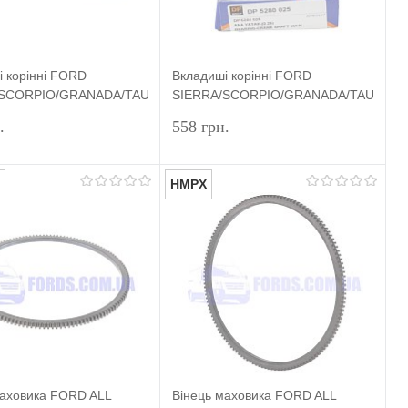
 корінні FORD
Вкладиші корінні FORD
T
/SCORPIO/GRANADA/TAUNUS/ESCORT
SIERRA/SCORPIO/GRANADA/TAUNUS
 OHC 0.25) KING
(1.8/2.0 OHC 0.25) DP GROUP
.
558 грн.
HMPX
Підписатися
Підписатися
и в 1 клік
Порівняння
Купити в 1 клік
Порівняння
ране
Недоступно
У вибране
Недоступно
маховика FORD ALL
Вінець маховика FORD ALL