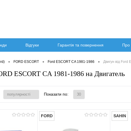
нди
Відгуки
Гарантія та повернення
Про 
•
•
•
rd)
FORD ESCORT
Ford ESCORT CA 1981-1986
Двигун від Ford
ORD ESCORT CA 1981-1986 на Двигатель
Показати по:
FORD
SAHIN