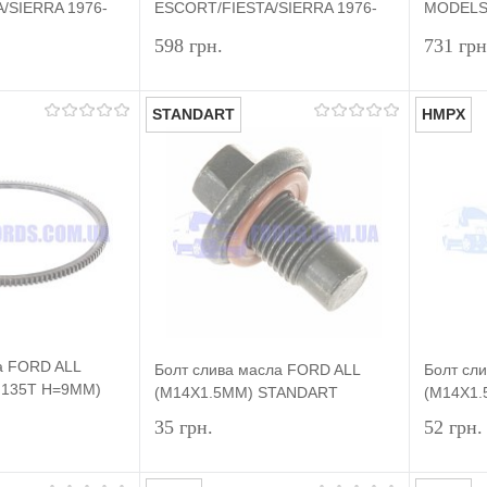
/SIERRA 1976-
ESCORT/FIESTA/SIERRA 1976-
MODELS 
CVH) DP GROUP
2002 (1.4/1.6 CVH 050) DP
VOLME
598 грн.
731 грн
GROUP
STANDART
HMPX
Підписатися
Підписатися
лік
Порівняння
Купити в 1 клік
Порівняння
Купит
Недоступно
У вибране
Недоступно
У виб
а FORD ALL
Болт слива масла FORD ALL
Болт сл
 135T H=9MM)
(M14X1.5MM) STANDART
(M14X1
35 грн.
52 грн.