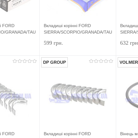
ні FORD
Вкладиші корінні FORD
Вкладиші
IO/GRANADA/TAUNUS/ESCORT
SIERRA/SCORPIO/GRANADA/TAUNUS/ESCOR
SIERRA
50) KING
(1.8/2.0 OHC 0.50) DP GROUP
(1.8/2.0
599 грн.
632 грн
DP GROUP
VOLMER
Підписатися
Підписатися
лік
Порівняння
Купити в 1 клік
Порівняння
Купит
Недоступно
У вибране
Недоступно
У виб
ні FORD
Вкладиші корінні FORD
Вінець 