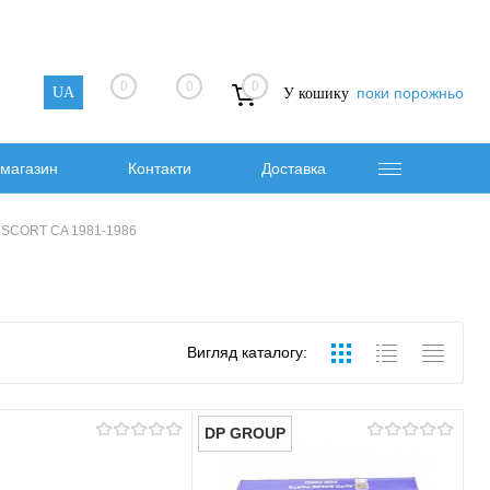
0
0
0
UA
поки порожньо
У кошику
магазин
Контакти
Доставка
 ESCORT CA 1981-1986
Вигляд каталогу:
DP GROUP