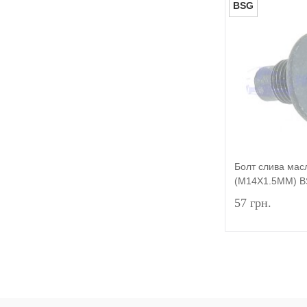
Кріплення проводів
BSG
запалювання
(1)
Л
Купити в 1 к
Ланцюг ГРМ
(1)
У вибране
Н
Набір прокладок двигуна
(2)
Напрямна клапана
(1)
Насос масляний
(4)
Болт слива мас
Насос паливний
(5)
(M14X1.5MM) 
Натягувач ланцюга ГРМ
(2)
57 грн.
Натягувач ременя
(2)
П
Патрубок вентиляції картера
(1)
Купити в 1 к
Патрубок обігрівача
(1)