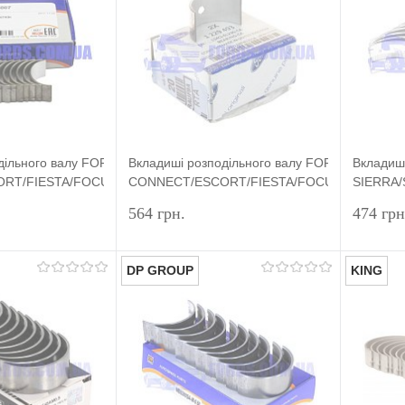
дільного валу FORD
Вкладиші розподільного валу FORD
Вкладиші
RT/FIESTA/FOCUS/MONDEO/SIERRA
CONNECT/ESCORT/FIESTA/FOCUS/MONDEO/
SIERRA
) DP GROUP
(1.8D/TD/TDCI 1ШТ) ORIGINAL
(1.8/2.0
564 грн.
474 грн
DP GROUP
KING
Підписатися
Підписатися
лік
Порівняння
Купити в 1 клік
Порівняння
Купит
Недоступно
У вибране
Недоступно
У виб