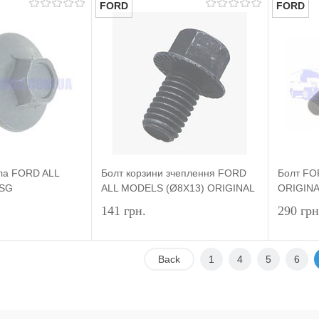
FORD
FORD
Підписатися
Підписатися
лік
Порівняння
Купити в 1 клік
Порівняння
Купит
Недоступно
У вибране
Недоступно
У виб
ла FORD ALL
Болт корзини зчеплення FORD
Болт FO
BSG
ALL MODELS (Ø8X13) ORIGINAL
ORIGIN
141 грн.
290 грн
Back
1
4
5
6
Підписатися
Підписатися
лік
Порівняння
Купити в 1 клік
Порівняння
Купит