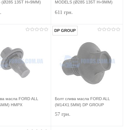
(Ø285 135T H=9MM)
MODELS (Ø285 135T H=9MM)
R
HMPX
.
611 грн.
DP GROUP
Підписатися
Підписатися
и в 1 клік
Порівняння
Купити в 1 клік
Порівняння
ране
Недоступно
У вибране
Недоступно
ива масла FORD ALL
Болт слива масла FORD ALL
.5MM) HMPX
(M14X1.5MM) DP GROUP
57 грн.