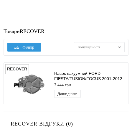
ТовариRECOVER
популярності
Фільтр
RECOVER
Насос вакуумний FORD
FIESTA/FUSION/FOCUS 2001-2012
(1.6TDCI) RECOVER
2 444 грн.
Докладніше
RECOVER ВІДГУКИ (0)