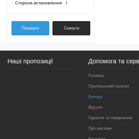
Сторона встановлення
З обох сторін
(1)
Показати
Скинути
Наші пропозиції
Допомога та серв
Головна
Оригінальний каталог
Бренди
Відгуки
Гарантія та повернення
Про магазин
Контакти