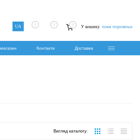
0
0
0
UA
поки порожньо
У кошику
магазин
Контакти
Доставка
Вигляд каталогу: