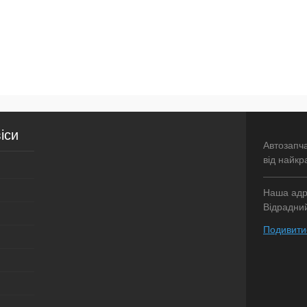
іси
Автозапч
від найкр
Наша адре
Відрадний
Подивитис