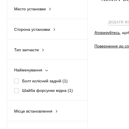
Купити в 1 к
Место установки
Двигатель
(1)
У вибране
ДОДАТИ В
Сзади
(1)
Сторона установки
Аторизуйтесь
, що
С обеих сторон
(1)
Повернення до сп
Тип запчасти
Аналог
(2)
Найменування
Болт колісний задній
(1)
Шайба форсунки мідна
(1)
Місце встановлення
Двигун
(1)
Ззаду
(1)