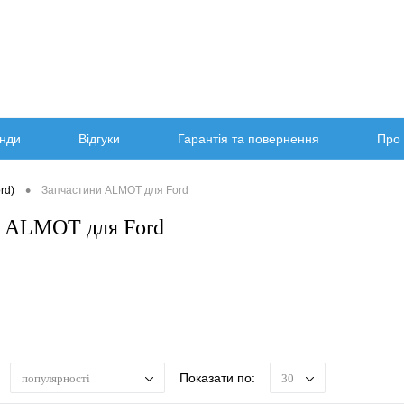
нди
Відгуки
Гарантія та повернення
Про 
•
rd)
Запчастини ALMOT для Ford
и ALMOT для Ford
Показати по:
популярності
30