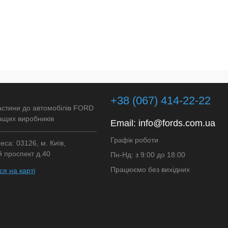
+38 (067) 414-22-22
астини до автомобілів FORD
ащих виробників
Email:
info@fords.com.ua
Графік роботи
са: 03126, м. Київ,
 проспект д.40
Пн-Нд: з 9:00 до 18:00
Працюємо без вихідних
я на карті