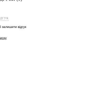
лік
Порівняння
Недоступно
ІДГУК
б залишити відгук
иску