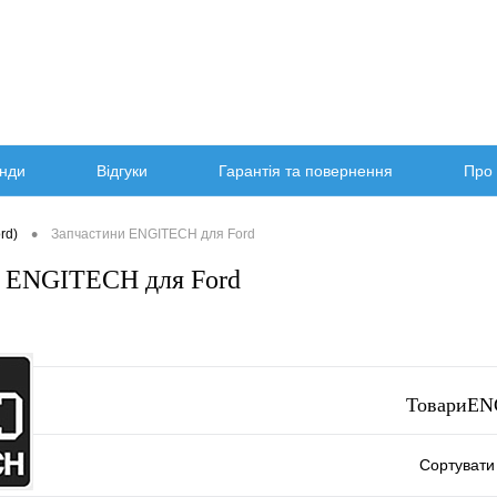
нди
Відгуки
Гарантія та повернення
Про 
•
rd)
Запчастини ENGITECH для Ford
и ENGITECH для Ford
ТовариE
Сортувати 