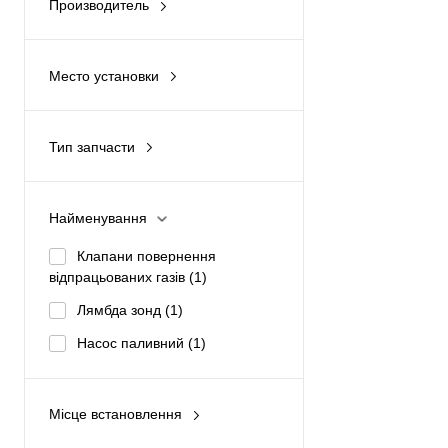
Производитель
ENGITECH
(3)
Место установки
Спереди
(1)
Топливная система
(1)
Тип запчасти
Оригинал
(1)
Аналог
(2)
Найменування
Клапани повернення
відпрацьованих газів
(1)
Лямбда зонд
(1)
Насос паливний
(1)
Місце встановлення
Паливна система
(1)