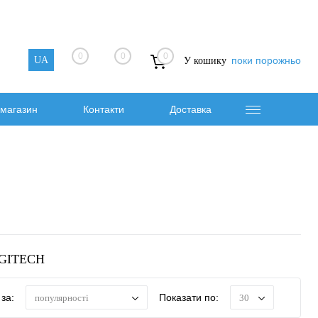
0
0
0
UA
поки порожньо
У кошику
магазин
Контакти
Доставка
NGITECH
за:
Показати по:
популярності
30