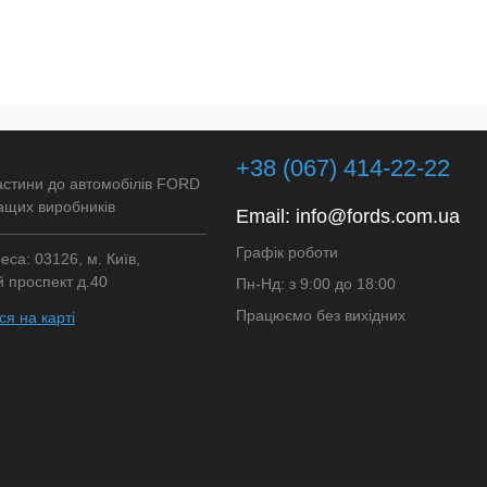
+38 (067) 414-22-22
астини до автомобілів FORD
ащих виробників
Email:
info@fords.com.ua
Графік роботи
са: 03126, м. Київ,
 проспект д.40
Пн-Нд: з 9:00 до 18:00
Працюємо без вихідних
я на карті