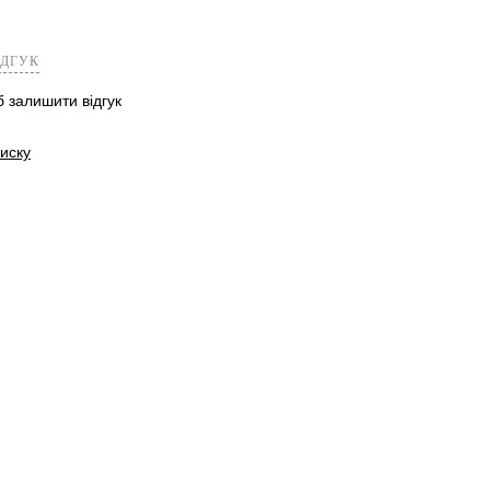
ІДГУК
б залишити відгук
иску