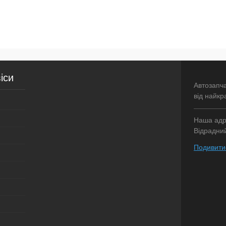
іси
Автозапч
від найкр
Наша адре
Відрадний
Подивитис