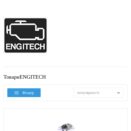
ТовариENGITECH
популярності
Фільтр