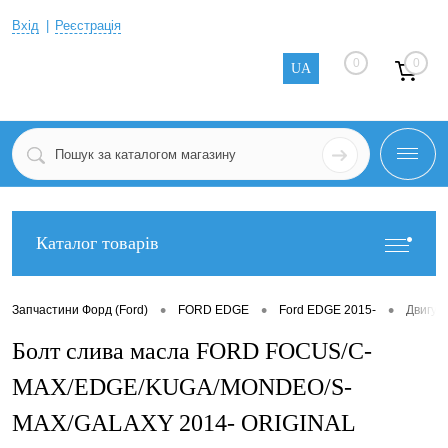
Вхід
Реєстрація
0
0
UA
Каталог товарів
•
•
•
Запчастини Форд (Ford)
FORD EDGE
Ford EDGE 2015-
Двигун
Болт слива масла FORD FOCUS/C-
MAX/EDGE/KUGA/MONDEO/S-
MAX/GALAXY 2014- ORIGINAL