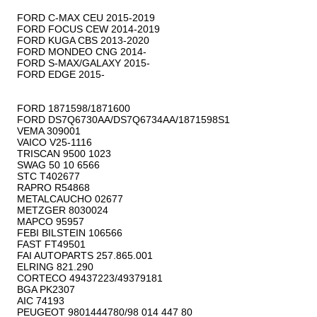
FORD C-MAX CEU 2015-2019

FORD FOCUS CEW 2014-2019

FORD KUGA CBS 2013-2020

FORD MONDEO CNG 2014-

FORD S-MAX/GALAXY 2015-

FORD EDGE 2015-

FORD 1871598/1871600

FORD DS7Q6730AA/DS7Q6734AA/1871598S1

VEMA 309001

VAICO V25-1116

TRISCAN 9500 1023

SWAG 50 10 6566

STC T402677

RAPRO R54868

METALCAUCHO 02677

METZGER 8030024

MAPCO 95957

FEBI BILSTEIN 106566

FAST FT49501

FAI AUTOPARTS 257.865.001

ELRING 821.290

CORTECO 49437223/49379181

BGA PK2307

AIC 74193

PEUGEOT 9801444780/98 014 447 80
