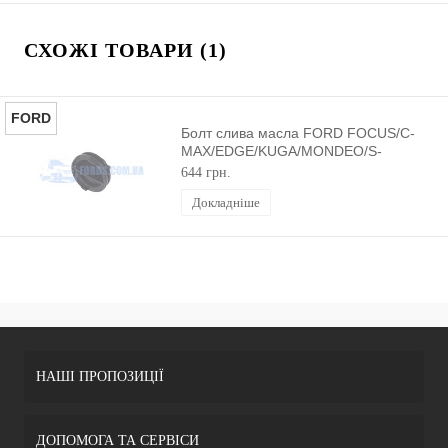
СХОЖІ ТОВАРИ (1)
FORD
Болт слива масла FORD FOCUS/C-
MAX/EDGE/KUGA/MONDEO/S-
MAX/GALAXY 2014- ORIGINAL
644 грн.
Докладніше
НАШІ ПРОПОЗИЦІЇ
ДОПОМОГА ТА СЕРВІСИ