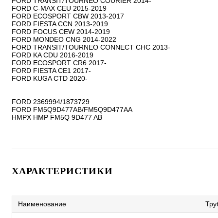
FORD TRANSIT/TOURNEO COURIER 2014-

FORD C-MAX CEU 2015-2019

FORD ECOSPORT CBW 2013-2017

FORD FIESTA CCN 2013-2019

FORD FOCUS CEW 2014-2019

FORD MONDEO CNG 2014-2022

FORD TRANSIT/TOURNEO CONNECT CHC 2013-

FORD KA CDU 2016-2019

FORD ECOSPORT CR6 2017-

FORD FIESTA CE1 2017-

FORD KUGA CTD 2020-

FORD 2369994/1873729

FORD FM5Q9D477AB/FM5Q9D477AA

ХАРАКТЕРИСТИКИ
Наименование
Тру