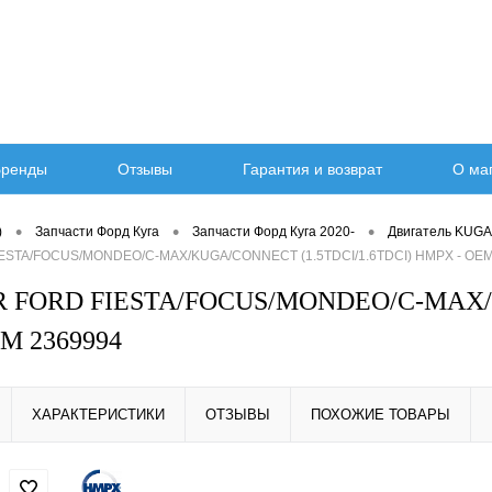
ренды
Отзывы
Гарантия и возврат
О ма
•
•
•
)
Запчасти Форд Куга
Запчасти Форд Куга 2020-
Двигатель KUGA
IESTA/FOCUS/MONDEO/C-MAX/KUGA/CONNECT (1.5TDCI/1.6TDCI) HMPX - OEM
R FORD FIESTA/FOCUS/MONDEO/C-MAX/
M 2369994
ХАРАКТЕРИСТИКИ
ОТЗЫВЫ
ПОХОЖИЕ ТОВАРЫ