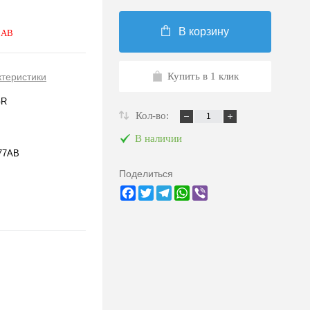
В корзину
 AB
Купить в 1 клик
ктеристики
GR
Кол-во:
В наличии
77AB
Поделиться
Facebook
Twitter
Telegram
WhatsApp
Viber