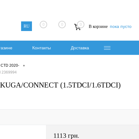
0
0
0
RU
пока пусто
В корзине
газине
Контакты
Доставка
•
 CTD 2020-
 2369994
KUGA/CONNECT (1.5TDCI/1.6TDCI)
1113 грн.