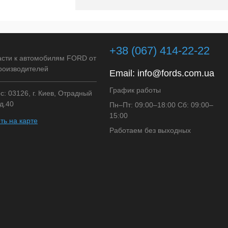
+38 (067) 414-22-22
асти к автомобилям FORD от
роизводителей
Email:
info@fords.com.ua
График работы
: 03126, г. Киев, Отрадный
д.40
Пн–Пт: 09:00–18:00 Сб: 09:00–
15:00
ть на карте
Работаем без выходных