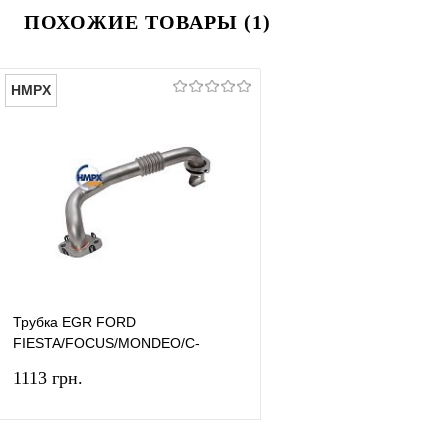
ПОХОЖИЕ ТОВАРЫ (1)
HMPX
Трубка EGR FORD
FIESTA/FOCUS/MONDEO/C-
MAX/KUGA/CONNECT
1113 грн.
(1.5TDCI/1.6TDCI) HMPX