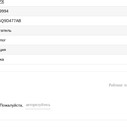
PX
9994
5Q9D477AB
гатель
лог
ция
ка
Рейтинг т
авторизуйтесь
 Пожалуйста,