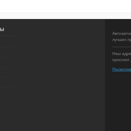
сы
Автозапч
лучших п
Наш адрес
проспект 
Посмотре