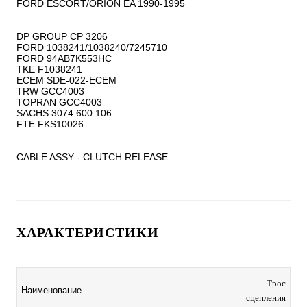
FORD ESCORT/ORION EA 1990-1995

DP GROUP CP 3206

FORD 1038241/1038240/7245710

FORD 94AB7K553HC

TKE F1038241

ECEM SDE-022-ECEM

TRW GCC4003

TOPRAN GCC4003

SACHS 3074 600 106

FTE FKS10026

CABLE ASSY - CLUTCH RELEASE
ХАРАКТЕРИСТИКИ
Трос
Наименование
сцепления