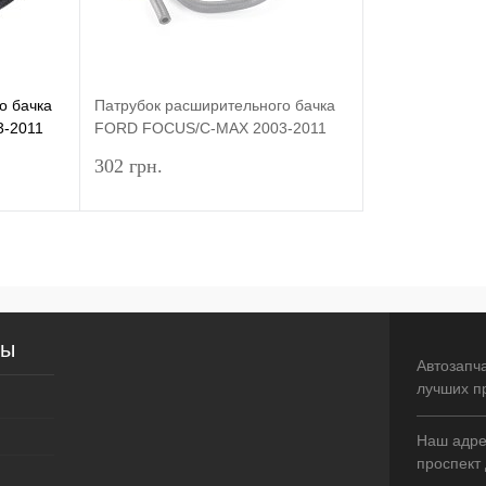
о бачка
Патрубок расширительного бачка
-2011
FORD FOCUS/C-MAX 2003-2011
70MM)
(1.4/1.6/1.8 DOHC) (L=1170MM) DP
302 грн.
GROUP
рзину
Подписаться
внение
Купить в 1 клик
Сравнение
сы
аличии
В избранное
Недоступно
Автозапч
лучших п
Наш адрес
проспект 