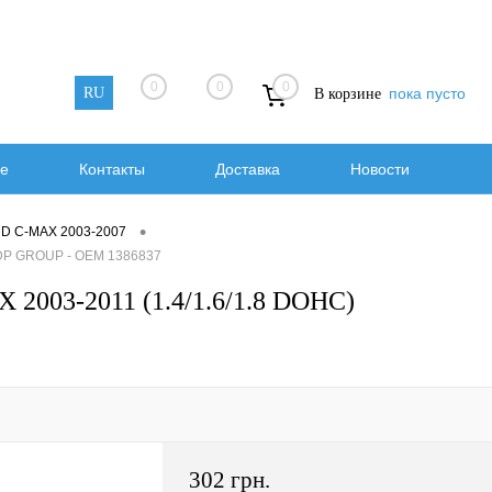
0
0
0
RU
пока пусто
В корзине
е
Контакты
Доставка
Новости
•
RD C-MAX 2003-2007
 DP GROUP - OEM 1386837
2003-2011 (1.4/1.6/1.8 DOHC)
302 грн.