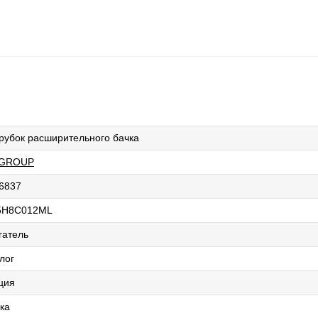
рубок расширительного бачка
 GROUP
6837
5H8C012ML
гатель
лог
ция
ка