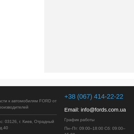
+38 (067) 414-22-22
асти к автомобилям FORD от
роизводителей
Email:
info@fords.com.ua
График работы
: 03126, г. Киев, Отрадный
д.40
Пн–Пт: 09:00–18:00 Сб: 09:00–