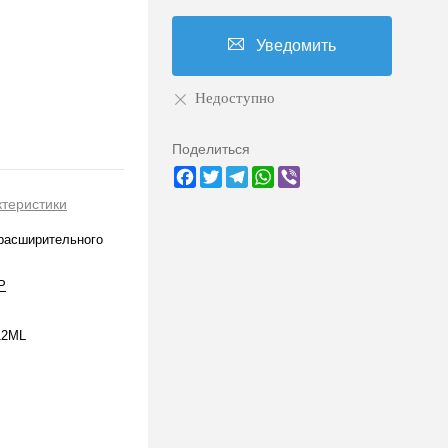
Уведомить
Недоступно
Поделиться
Facebook
Twitter
Telegram
WhatsApp
Viber
ктеристики
расширительного
P
12ML