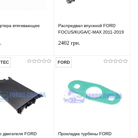
артера втягивающее
Распредвал впускной FORD
FOCUS/KUGA/C-MAX 2011-2019
T/FOCUS/MONDEO/S-
(1.6 EcoBoost) HMPX
.
2402 грн.
LAXY HMPX
TEC
FORD
В корзину
В корзину
ь в 1 клик
Сравнение
Купить в 1 клик
Сравнение
ранное
В наличии
В избранное
В наличии
р двигателя FORD
Прокладка турбины FORD