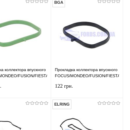
BGA
В корзину
В корзину
ь в 1 клик
Сравнение
Купить в 1 клик
Сравнение
ранное
В наличии
В избранное
В наличии
ка коллектора впускного FORD
Прокладка коллектора впускного FOR
MONDEO/FUSION/FIESTA/ECOSPORT/C-
FOCUS/MONDEO/FUSION/FIESTA/ECO
IGINAL
MAX BGA
.
122 грн.
ELRING
В корзину
В корзину
ь в 1 клик
Сравнение
Купить в 1 клик
Сравнение