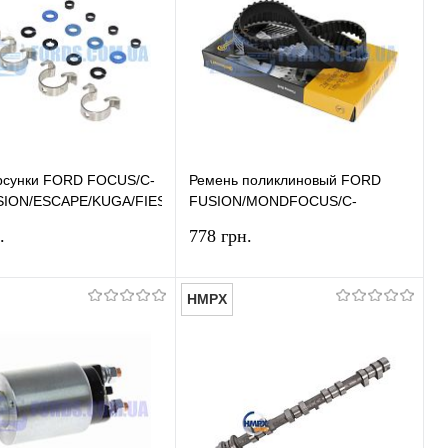
сунки FORD FOCUS/C-
Ремень поликлиновый FORD
SION/ESCAPE/KUGA/FIESTA/CONNECT
FUSION/MONDFOCUS/C-
OST) ELRING
MAX/FIESTA/FUSION/ESCAPE
.
778 грн.
CONTINENTAL CTAM
HMPX
В корзину
В корзину
ь в 1 клик
Сравнение
Купить в 1 клик
Сравнение
ранное
В наличии
В избранное
В наличии