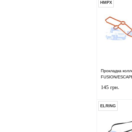
HMPX
Датчик ABS задний
(2)
Датчик ABS передний левый
(5)
Купить в 1 к
Датчик ABS передний правый
В избранное
(5)
Датчик давления воздуха
(1)
Датчик давления масла
(6)
Датчик давления топлива
(2)
Прокладка колл
Датчик давления шины
(2)
FUSION/ESCAP
MAX (1.5 EcoBo
Датчик детонации двигателя
145 грн.
(3)
Датчик кондиционера
(3)
ELRING
Датчик подушки безопасности
(1)
Датчик положения
Купить в 1 к