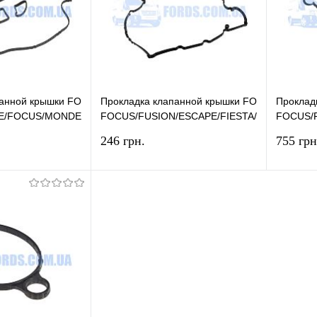
В наличии
В избранное
В наличии
В изб
панной крышки FORD
Прокладка клапанной крышки FORD
Проклад
E/FOCUS/MONDEO/S-
FOCUS/FUSION/ESCAPE/FIESTA/KUGA/MON
FOCUS/
DGE ELRING
2011- (1.6 ECOBOOST) HMPX
2011- (
246 грн.
755 грн
В корзину
В корзину
лик
Сравнение
Купить в 1 клик
Сравнение
Купит
В наличии
В избранное
В наличии
В изб