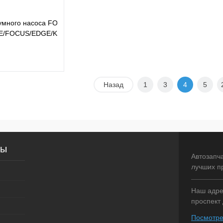
умного насоса FORD
E/FOCUS/EDGE/KUGA/MONDEO
Назад
1
3
4
5
В корзину
лик
Сравнение
В наличии
сы
Автозапч
лучших п
Наш адрес
проспект 
Посмотре