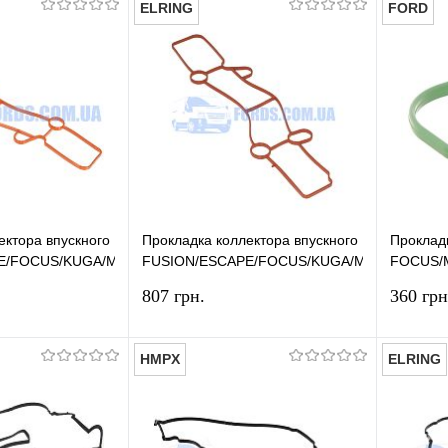
ELRING
FORD
В корзину
В корзину
лик
Сравнение
Купить в 1 клик
Сравнение
Купит
В наличии
В избранное
В наличии
В изб
ектора впускного FORD
Прокладка коллектора впускного FORD
Проклад
E/FOCUS/KUGA/MONDEO/C-
FUSION/ESCAPE/FOCUS/KUGA/MONDEO/C-
FOCUS/
ost) HMPX
MAX (1.5 EcoBoost) ELRING
MAX OR
807 грн.
360 грн
HMPX
ELRING
В корзину
В корзину
лик
Сравнение
Купить в 1 клик
Сравнение
Купит