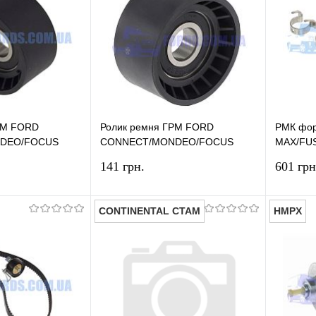
РМ FORD
Ролик ремня ГРМ FORD
РМК фор
DEO/FOCUS
CONNECT/MONDEO/FOCUS
MAX/FU
 ZETE-E Без
2002-2013 (1.8 ZETE-E Без
(ECOBO
141 грн.
601 грн
болта) BSG
CONTINENTAL CTAM
HMPX
В корзину
В корзину
лик
Сравнение
Купить в 1 клик
Сравнение
Купит
В наличии
В избранное
В наличии
В изб