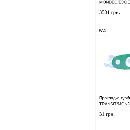
Венец маховика
(3)
MONDEO/EDGE/
THERMOTEC
Вода дистиллированная
(7)
3501 грн.
Втулка стабилизатора заднего
(6)
FA1
Втулка стабилизатора
переднего
(4)
Купить в 1 к
Выключатель стоп сигналов
(1)
В избранное
Г
Гайка
(2)
Гайка колесная
(8)
Гайка подвески
(1)
Прокладка тур
TRANSIT/MOND
Гайка полуоси
(1)
(Слив) FA1
31 грн.
Герметик
(4)
Д