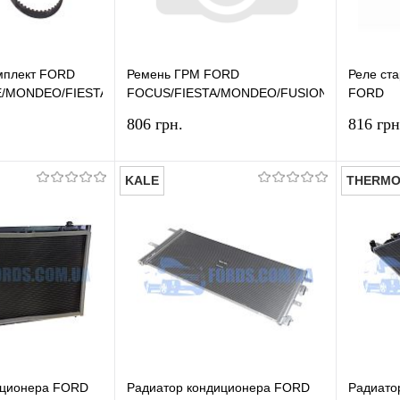
мплект FORD
Ремень ГРМ FORD
Реле ст
/MONDEO/FIESTA/FUSION
FOCUS/FIESTA/MONDEO/FUSION/S-
FORD
t) INA
MAX/GALAXY 2014- CONTITECH
TRANSI
806 грн.
816 грн
MAX/GA
KALE
THERMO
В корзину
В корзину
лик
Сравнение
Купить в 1 клик
Сравнение
Купит
В наличии
В избранное
В наличии
В изб
иционера FORD
Радиатор кондиционера FORD
Радиато