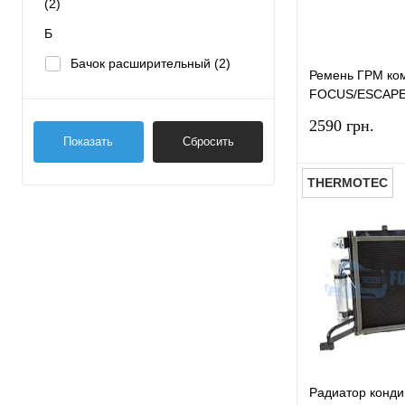
(2)
Б
Бачок расширительный
(2)
Ремень ГРМ ко
Болт ГБЦ
(1)
FOCUS/ESCAPE
(1.5/1.6 EcoBoos
Болт ГБЦ комплект
(1)
2590 грн.
Показать
Сбросить
Болт двигателя
(2)
Болт корзины сцепления
(1)
THERMOTEC
Болт маховика
(1)
Болт подвески
(1)
Купить в 1 к
Болт слива масла
(2)
В избранное
Болт шкива коленвала
(1)
Брызговик передний комплект
(1)
В
Радиатор конд