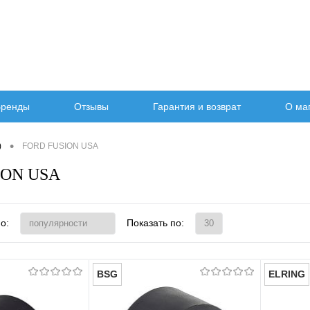
ренды
Отзывы
Гарантия и возврат
О ма
•
)
FORD FUSION USA
ION USA
о:
Показать по:
BSG
ELRING