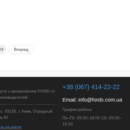
24
Вперед
+38 (067) 414-22-22
асти к автомобилям FORD от
роизводителей
Email:
info@fords.com.ua
График работы
: 03126, г. Киев, Отрадный
д.40
Пн–Пт: 09:00–18:00 Сб: 09:00–
15:00
ть на карте