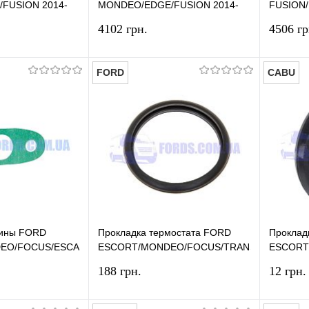
FUSION 2014-
MONDEO/EDGE/FUSION 2014-
FUSION
KALE
MAX/GAL
4102 грн.
4506 гр
THERM
FORD
CABU
В корзину
В корзину
лик
Сравнение
Купить в 1 клик
Сравнение
Купит
В наличии
В избранное
В наличии
В изб
бины FORD
Прокладка термостата FORD
Проклад
EO/FOCUS/ESCAPE/FUSION/FIESTA
ESCORT/MONDEO/FOCUS/TRANSIT/SIERRA/S
ESCORT
ORIGINAL
CABU
188 грн.
12 грн.