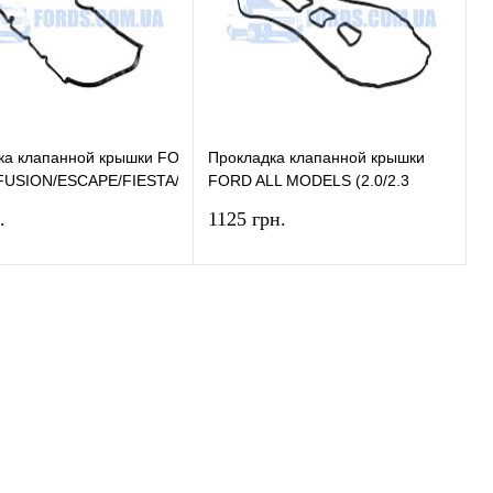
ранное
В наличии
В избранное
В наличии
ка клапанной крышки FORD
Прокладка клапанной крышки
DEO
FUSION/ESCAPE/FIESTA/KUGA/MONDEO
FORD ALL MODELS (2.0/2.3
1.6 ECOBOOST) ELRING
ZETEC) ELRING
.
1125 грн.
В корзину
В корзину
ь в 1 клик
Сравнение
Купить в 1 клик
Сравнение
ранное
В наличии
В избранное
В наличии