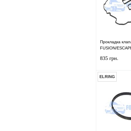
дроссельной заслонки
(4)
В избранное
Датчик положения коленвала
(8)
Датчик положения
распредвала
(4)
Прокладка кла
Датчик расхода воздуха
(7)
FUSION/ESCAP
Датчик скорости
(1)
MAX/GALAXY/E
835 грн.
Датчик температуры
(4)
Датчик температуры воздуха
ELRING
(1)
Диск тормозной задний
(2)
Диск тормозной передний
(4)
Купить в 1 к
Ж
В избранное
Жидкость тормозная
(4)
З