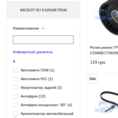
ФИЛЬТР ПО ПАРАМЕТРАМ
Наименование
Ролик ремня Г
Алфавитный указатель
CONNECT/MON
2002-2013 (1.8
А
119 грн.
болта) HMPX
Автолампа C5W
(1)
Автолампа H11
(1)
INA
Амортизатор задний
(2)
Антифриз
(13)
Купить в 1 к
Антифриз концентрат -80°
(4)
В избранное
Ароматизатор автомобильный