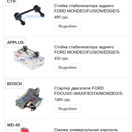
CTR
Стойка стабилизатора заднего
FORD MONDEO/FUSION/EDGE/S-
MAX/GALAXY 2013- (120MM) CTR
499 грн.
Подробнее
APPLUS
Стойка стабилизатора заднего
FORD MONDEO/FUSION/EDGE/S-
MAX/GALAXY 2013- (120MM)
450 грн.
APPLUS
Подробнее
BOSCH
Стартер двигателя FORD
FOCUS/C-MAX/FIESTA/MONDEO/S-
MAX/FUSION (1.6 EcoBoost) BOSCH
7489 грн.
Подробнее
WD-40
Смазка универсальная аэрозоль