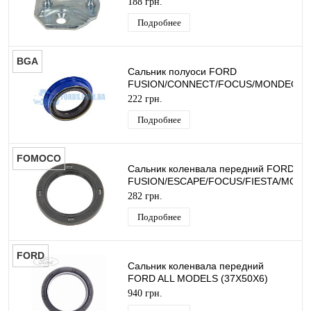
188 грн.
Подробнее
BGA
Сальник полуоси FORD
FUSION/CONNECT/FOCUS/MONDEO/TR
(40X55X13) BGA
222 грн.
Подробнее
FOMOCO
Сальник коленвала передний FORD
FUSION/ESCAPE/FOCUS/FIESTA/MOND
MAX (Ø33X47X5) ORIGINAL
282 грн.
Подробнее
FORD
Сальник коленвала передний
FORD ALL MODELS (37X50X6)
ORIGINAL
940 грн.