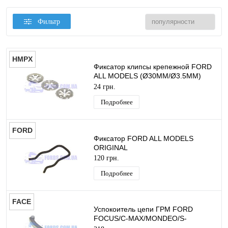
Фильтр
HMPX
Фиксатор клипсы крепежной FORD
ALL MODELS (Ø30MM/Ø3.5MM)
HMPX
24 грн.
Подробнее
FORD
Фиксатор FORD ALL MODELS
ORIGINAL
120 грн.
Подробнее
FACE
Успокоитель цепи ГРМ FORD
FOCUS/C-MAX/MONDEO/S-
MAX/FUSION 2000- (Натяжитель)