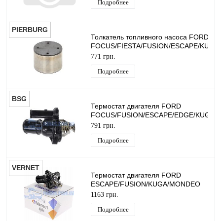
Подробнее
PIERBURG
Толкатель топливного насоса FORD
FOCUS/FIESTA/FUSION/ESCAPE/KUGA
(1.0/1.5/1.6/2.3 EcoBoost) PIERBURG
771 грн.
Подробнее
BSG
Термостат двигателя FORD
FOCUS/FUSION/ESCAPE/EDGE/KUGA
2011- (89°С 2.0 ECOBOOST) BSG
791 грн.
Подробнее
VERNET
Термостат двигателя FORD
ESCAPE/FUSION/KUGA/MONDEO
2012- VERNET
1163 грн.
Подробнее