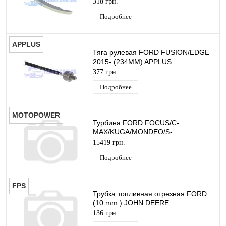
318 грн.
FACE
Подробнее
APPLUS
Тяга рулевая FORD FUSION/EDGE
2015- (234MM) APPLUS
377 грн.
Подробнее
MOTOPOWER
Турбина FORD FOCUS/C-
MAX/KUGA/MONDEO/S-
MAX/FUSION 2014-2019 (1.5
15419 грн.
EcoBoost) MOTOPOWER
Подробнее
FPS
Трубка топливная отрезная FORD
(10 mm ) JOHN DEERE
136 грн.