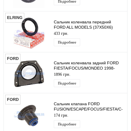
Подробнее
ELRING
Сальник коленвала передний
FORD ALL MODELS (37X50X6)
ELRING
433 грн.
Подробнее
FORD
Сальник коленвала задний FORD
FIESTA/FOCUS/MONDEO 1998-
(ZETEC-S) ORIGINAL
1896 грн.
Подробнее
FORD
Сальник клапана FORD
FUSION/ESCAPE/FOCUS/FIESTA/C-
MAX/MONDEO/B-MAX (1.0/1.5/1.6
174 грн.
EcoBoost) ORIGINAL
Подробнее