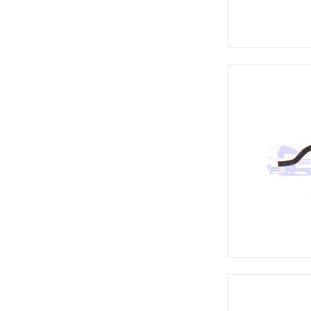
Клапан редукционный
(2)
Клапан холостого хода
(5)
Кольца поршневые
(1)
Кольцо уплотнительное
(1)
Корпус воздушного фильтра
(1)
Корпус термостата
(8)
Крепление проводов
зажигания
(1)
Крышка ГРМ
(3)
Крышка маслозаливной
горловины
(8)
Крышка масляного фильтра
(2)
Крышка расширительного
бачка
(5)