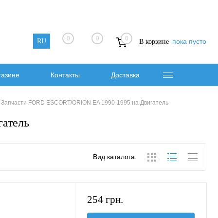
0
0
0
RU
пока пусто
В корзине
газине
Контакты
Доставка
Запчасти FORD ESCORT/ORION EA 1990-1995 на Двигатель
атель
Вид каталога:
254 грн.