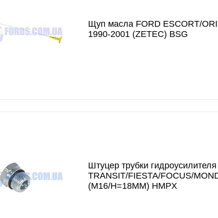
Щуп масла FORD ESCORT/ORI
1990-2001 (ZETEC) BSG
Штуцер трубки гидроусилител
TRANSIT/FIESTA/FOCUS/MON
(M16/H=18MM) HMPX