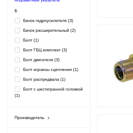
Б
Бачок гидроусилителя
(3)
Бачок расширительный
(2)
Болт
(1)
Болт ГБЦ комплект
(3)
Болт двигателя
(3)
Болт корзины сцепления
(1)
Болт распредвала
(1)
Болт с шестигранной головкой
(1)
Болт слива масла
(8)
В
Производитель
ABS
(1)
Венец маховика
(3)