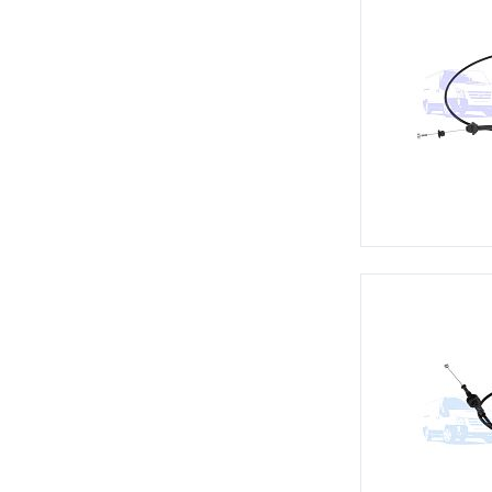
Н
Набор прокладок ГБЦ
(1)
Набор прокладок двигателя
(3)
Направляющая клапана
(2)
Насос гидроусилителя
(3)
Насос масляный
(6)
Насос топливный
(11)
Натяжитель ремня
(3)
Натяжитель цепи ГРМ
(7)
П
Патрубок вентиляции картера
(1)
Патрубок гидроусилителя
(3)