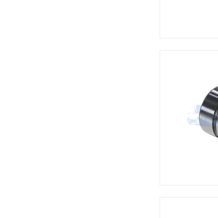
Патрубок отопителя
(1)
Патрубок радиатора
(1)
Патрубок радиатора верхний
(6)
Патрубок радиатора нижний
(6)
Подушка глушителя
(5)
Подушка двигателя
(14)
Подушка радиатора
(4)
Подшипник коленвала
(2)
Полукольца коленвала
упорные
(5)
Помпа двигателя
(16)
Пробка радиатора сливная
(2)