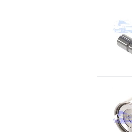
Прокладка ГБЦ
(11)
Прокладка болта слива масла
(1)
Прокладка глушителя
(7)
Прокладка клапанной крышки
(14)
Прокладка коллектора
впускного
(17)
Прокладка коллектора
выпускного
(7)
Прокладка маслоотделителя
(1)
Прокладка поддона
(3)
Прокладка термостата
(4)
Прокладка топливного бака
(3)