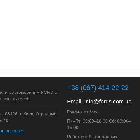
+38 (067) 414-22-22
асти к автомобилям FORD от
роизводителей
Email:
info@fords.com.ua
График работы
: 03126, г. Киев, Отрадный
д.40
Пн–Пт: 09:00–18:00 Сб: 09:00–
15:00
ть на карте
Работаем без выходных