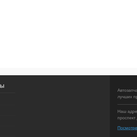
сы
Автозапч
лучших п
Наш адрес
проспект 
Посмотре