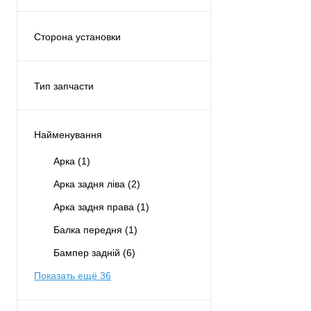
Дверь раздвижная
(4)
Сзади
(43)
Сторона установки
Спереди
(53)
Левая
(38)
Правая
(38)
Тип запчасти
С обеих сторон
(3)
Аналог
(115)
По центру
(15)
Найменування
Снизу
(4)
Арка
(1)
Показать ещё 1
Арка задня ліва
(2)
Арка задня права
(1)
Балка передня
(1)
Бампер задній
(6)
Показать ещё 36