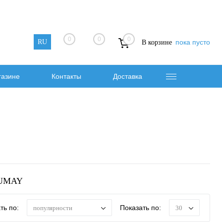
0
0
0
RU
пока пусто
В корзине
газине
Контакты
Доставка
 UMAY
ть по:
Показать по:
популярности
30