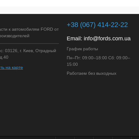
+38 (067) 414-22-22
асти к автомобилям FORD от
роизводителей
Email:
info@fords.com.ua
График работы
: 03126, г. Киев, Отрадный
д.40
Пн–Пт: 09:00–18:00 Сб: 09:00–
15:00
ть на карте
Работаем без выходных