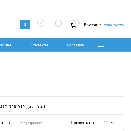
0
0
0
RU
пока пусто
В корзине
газине
Контакты
Доставка
 MOTORAD для Ford
ть по:
Показать по:
популярности
30