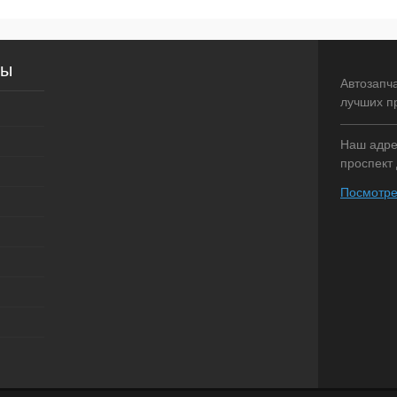
сы
Автозапч
лучших п
Наш адрес
проспект 
Посмотре