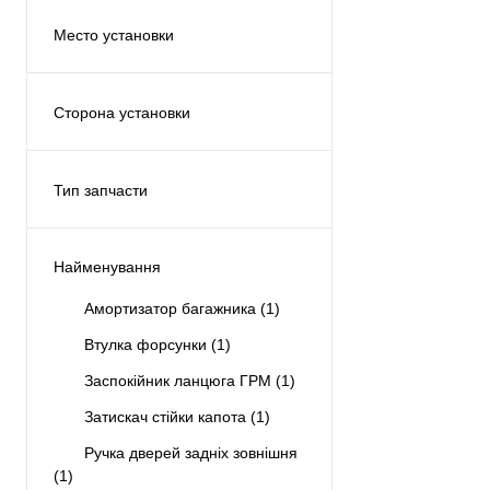
Место установки
Двигатель
(3)
Сзади
(2)
Сторона установки
Спереди
(1)
Правая
(1)
С обеих сторон
(1)
Тип запчасти
Аналог
(6)
Найменування
Амортизатор багажника
(1)
Втулка форсунки
(1)
Заспокійник ланцюга ГРМ
(1)
Затискач стійки капота
(1)
Ручка дверей задніх зовнішня
(1)