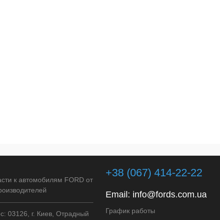
+38 (067) 414-22-22
асти к автомобилям FORD от
роизводителей
Email:
info@fords.com.ua
График работы
: 03126, г. Киев, Отрадный