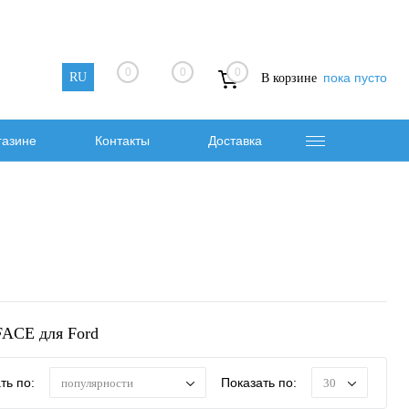
0
0
0
RU
пока пусто
В корзине
газине
Контакты
Доставка
FACE для Ford
ть по:
Показать по:
популярности
30