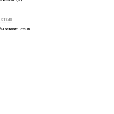
лик
Сравнение
Купить в 1 клик
Сравнение
Купит
Недоступно
В избранное
Недоступно
В изб
 ОТЗЫВ
обы оставить отзыв