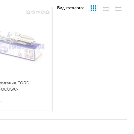
Вид каталога:
ажигания FORD
FOCUS/C-
NDEO/B-MAX DENSO
.
Подписаться