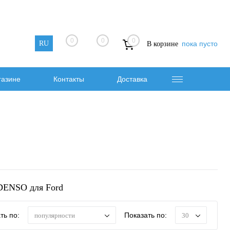
0
0
0
RU
пока пусто
В корзине
газине
Контакты
Доставка
DENSO для Ford
ть по:
Показать по:
популярности
30