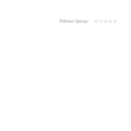
ь в 1 клик
Сравнение
ранное
Недоступно
Рейтинг бренда: