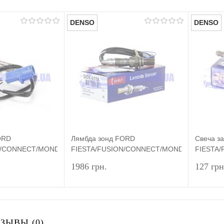
DENSO
DENSO
ORD
Лямбда зонд FORD
Свеча з
N/CONNECT/MONDEO
FIESTA/FUSION/CONNECT/MONDEO
FIESTA/
SO
1995-2012 DENSO
MAX/MO
1986 грн.
127 грн
Подписаться
Подписаться
ЗЫВЫ (0)