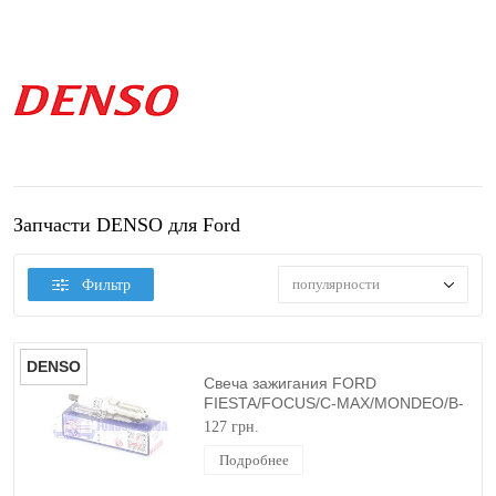
Запчасти DENSO для Ford
популярности
Фильтр
DENSO
Свеча зажигания FORD
FIESTA/FOCUS/C-MAX/MONDEO/B-
MAX DENSO
127 грн.
Подробнее