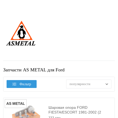
Запчасти AS METAL для Ford
популярности
Фильтр
AS METAL
Шаровая опора FORD
FIESTA/ESCORT 1981-2002 (2
БОЛТА 17MM) AS METAL
333 грн.